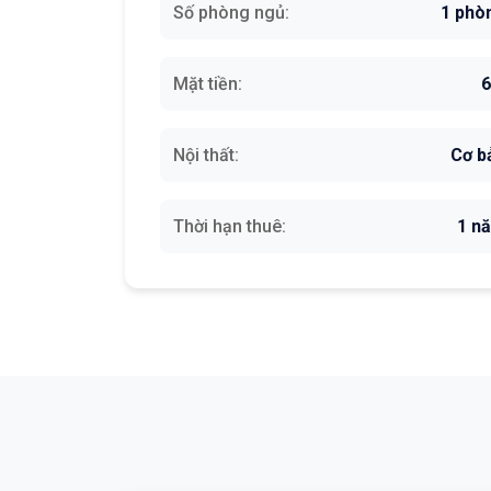
Số phòng ngủ:
1 phò
Mặt tiền:
Nội thất:
Cơ b
Thời hạn thuê:
1 n