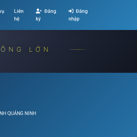
 vụ
Liên
Đăng
Đăng
hệ
ký
nhập
CÔNG LỚN
ỈNH QUẢNG NINH