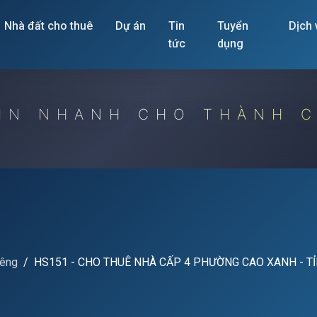
Nhà đất cho thuê
Dự án
Tin
Tuyển
Dịch
tức
dụng
IN NHANH CHO THÀNH 
iêng
HS151 - CHO THUÊ NHÀ CẤP 4 PHƯỜNG CAO XANH - T