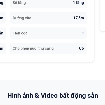
ng
Số tầng:
1 tầng
6m
Đường vào:
17,5m
ản
Tiền cọc:
1
ăm
Cho phép nuôi thú cưng:
Có
Hình ảnh & Video bất động sản