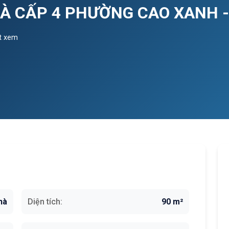
HÀ CẤP 4 PHƯỜNG CAO XANH 
t xem
hà
Diện tích:
90 m²