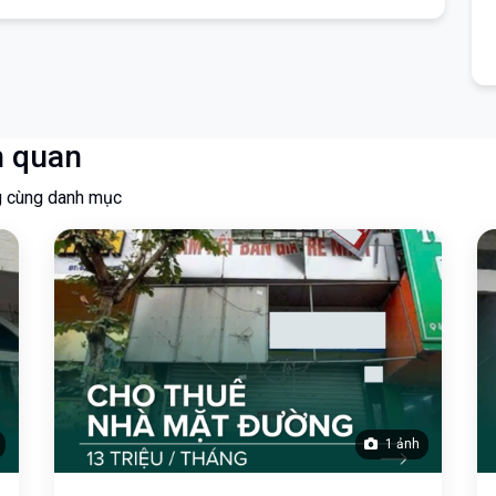
n quan
g cùng danh mục
1 ảnh