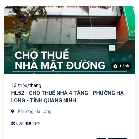
1 ảnh
13 triệu/tháng
HL52 - CHO THUÊ NHÀ 4 TẦNG - PHƯỜNG HẠ
LONG - TỈNH QUẢNG NINH
Phường Hạ Long
60m²
4PN