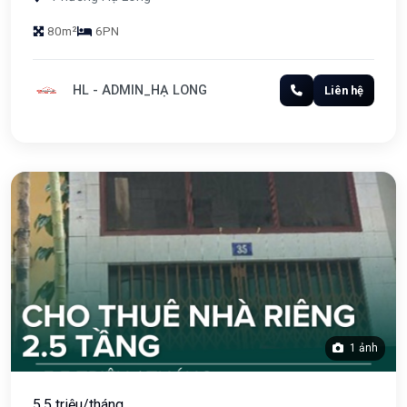
80m²
6PN
HL - ADMIN_HẠ LONG
Liên hệ
1 ảnh
5.5 triệu/tháng