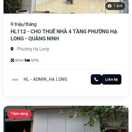
1 ảnh
9 triệu/tháng
HL112 - CHO THUÊ NHÀ 4 TẦNG PHƯỜNG HẠ
LONG - QUẢNG NINH
Phường Hạ Long
85m²
6PN
HL - ADMIN_HẠ LONG
Liên hệ
Tiềm năng