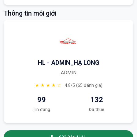
Thông tin môi giới
HL - ADMIN_HẠ LONG
ADMIN
★ ★ ★ ★ ☆
4.8/5 (65 đánh giá)
99
132
Tin đăng
Đã thuê