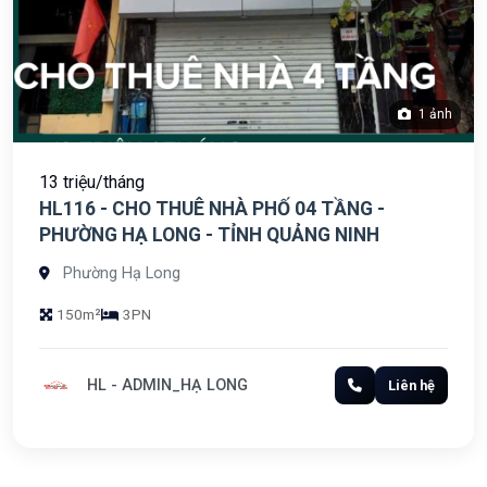
1 ảnh
13 triệu/tháng
HL116 - CHO THUÊ NHÀ PHỐ 04 TẦNG -
PHƯỜNG HẠ LONG - TỈNH QUẢNG NINH
Phường Hạ Long
150m²
3PN
HL - ADMIN_HẠ LONG
Liên hệ