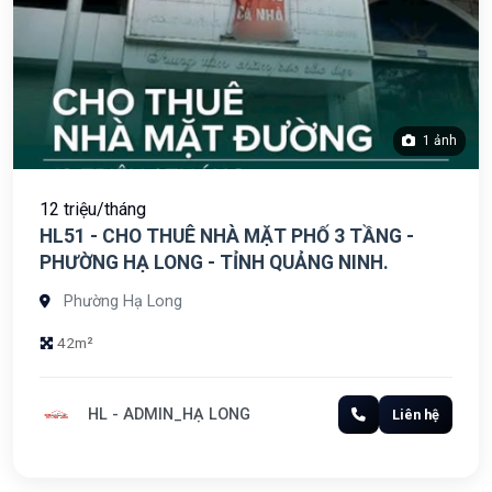
1 ảnh
12 triệu/tháng
HL51 - CHO THUÊ NHÀ MẶT PHỐ 3 TẦNG -
PHƯỜNG HẠ LONG - TỈNH QUẢNG NINH.
Phường Hạ Long
42m²
HL - ADMIN_HẠ LONG
Liên hệ