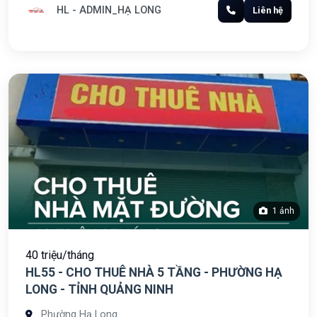
HL - ADMIN_HẠ LONG
Liên hệ
1 ảnh
40 triệu/tháng
HL55 - CHO THUÊ NHÀ 5 TẦNG - PHƯỜNG HẠ
LONG - TỈNH QUẢNG NINH
Phường Hạ Long