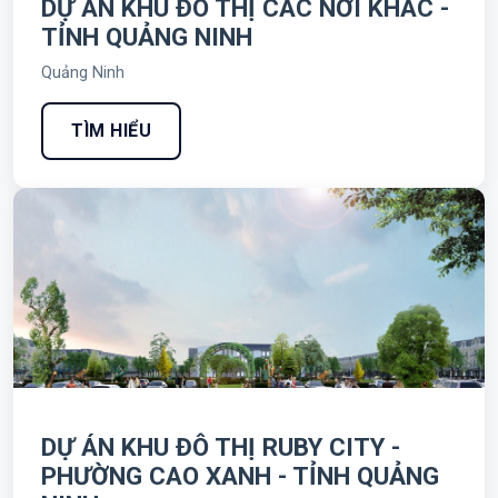
DỰ ÁN KHU ĐÔ THỊ CÁC NƠI KHÁC -
TỈNH QUẢNG NINH
Quảng Ninh
TÌM HIỂU
DỰ ÁN KHU ĐÔ THỊ RUBY CITY -
PHƯỜNG CAO XANH - TỈNH QUẢNG