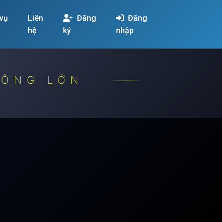
 vụ
Liên
Đăng
Đăng
hệ
ký
nhập
CÔNG LỚN