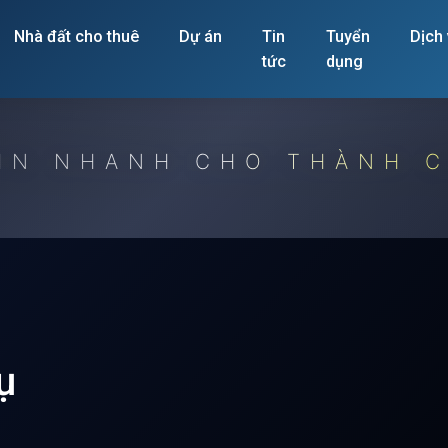
Nhà đất cho thuê
Dự án
Tin
Tuyển
Dịch
tức
dụng
IN NHANH CHO THÀNH 
ụ