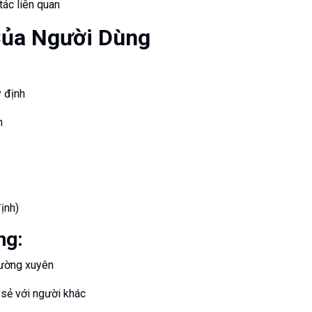
tác liên quan
Của Người Dùng
 định
n
ịnh)
ng:
hường xuyên
 sẻ với người khác