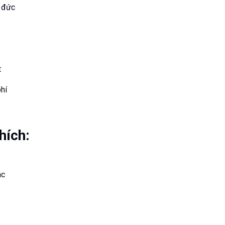
 đức
t
hí
hích:
ác