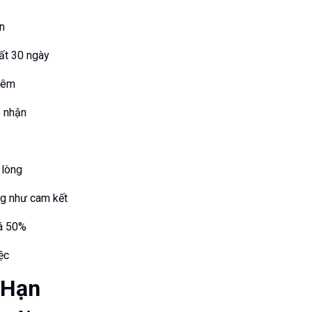
án
hất 30 ngày
thêm
p nhận
 lòng
ng như cam kết
uá 50%
ệc
 Hạn