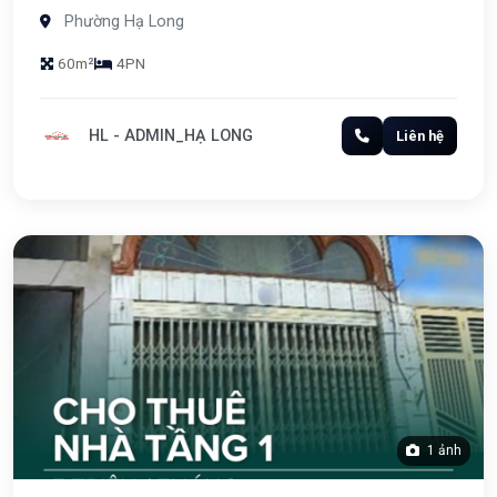
Phường Hạ Long
60m²
4PN
HL - ADMIN_HẠ LONG
Liên hệ
1 ảnh