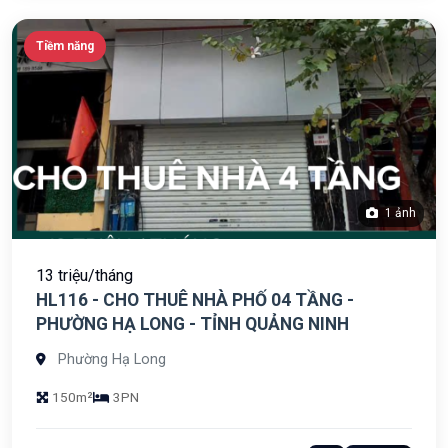
Tiềm năng
1 ảnh
13 triệu/tháng
HL116 - CHO THUÊ NHÀ PHỐ 04 TẦNG -
PHƯỜNG HẠ LONG - TỈNH QUẢNG NINH
Phường Hạ Long
150m²
3PN