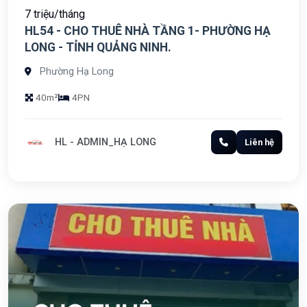
7 triệu/tháng
HL54 - CHO THUÊ NHÀ TẦNG 1- PHƯỜNG HẠ
LONG - TỈNH QUẢNG NINH.
Phường Hạ Long
40m²
4PN
HL - ADMIN_HẠ LONG
Liên hệ