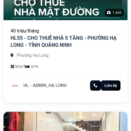
1 ảnh
40 triệu/tháng
HL55 - CHO THUÊ NHÀ 5 TẦNG - PHƯỜNG HẠ
LONG - TỈNH QUẢNG NINH
Phường Hạ Long
80m²
6PN
HL - ADMIN_HẠ LONG
Liên hệ