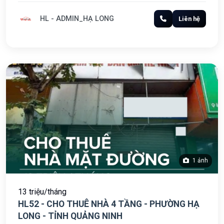
HL - ADMIN_HẠ LONG
Liên hệ
1 ảnh
13 triệu/tháng
HL52 - CHO THUÊ NHÀ 4 TẦNG - PHƯỜNG HẠ
LONG - TỈNH QUẢNG NINH