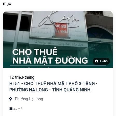
mục
1 ảnh
12 triệu/tháng
HL51 - CHO THUÊ NHÀ MẶT PHỐ 3 TẦNG -
PHƯỜNG HẠ LONG - TỈNH QUẢNG NINH.
Phường Hạ Long
42m²