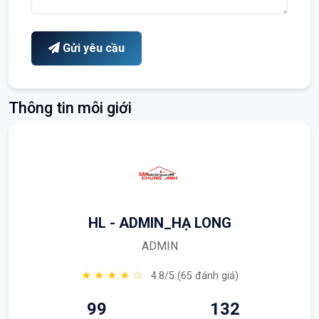
Gửi yêu cầu
Thông tin môi giới
HL - ADMIN_HẠ LONG
ADMIN
★ ★ ★ ★ ☆
4.8/5 (65 đánh giá)
99
132