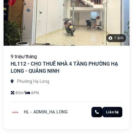
1 ảnh
9 triệu/tháng
HL112 - CHO THUÊ NHÀ 4 TẦNG PHƯỜNG HẠ
LONG - QUẢNG NINH
Phường Hạ Long
85m²
6PN
HL - ADMIN_HẠ LONG
Liên hệ