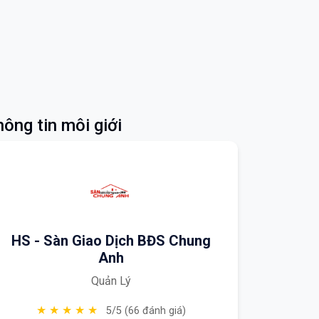
ông tin môi giới
HS - Sàn Giao Dịch BĐS Chung
Anh
Quản Lý
★ ★ ★ ★ ★
5/5 (66 đánh giá)