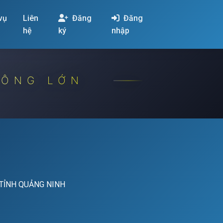
 vụ
Liên
Đăng
Đăng
hệ
ký
nhập
CÔNG LỚN
 TỈNH QUẢNG NINH