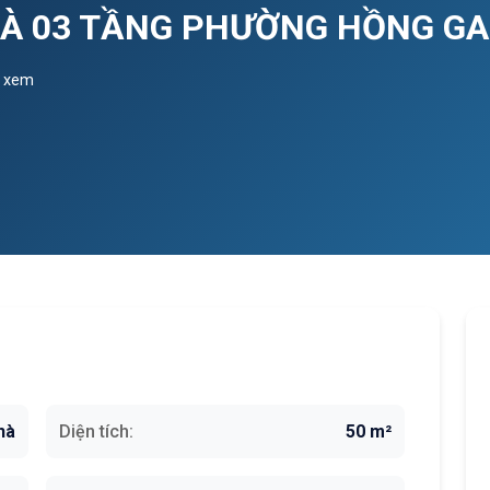
HÀ 03 TẦNG PHƯỜNG HỒNG GAI
t xem
hà
Diện tích:
50 m²