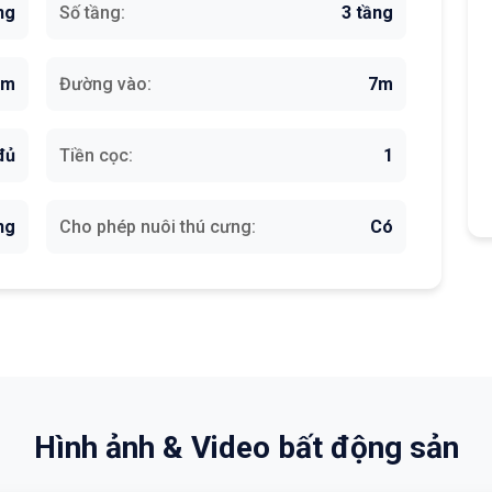
ng
Số tầng:
3 tầng
6m
Đường vào:
7m
đủ
Tiền cọc:
1
ng
Cho phép nuôi thú cưng:
Có
Hình ảnh & Video bất động sản