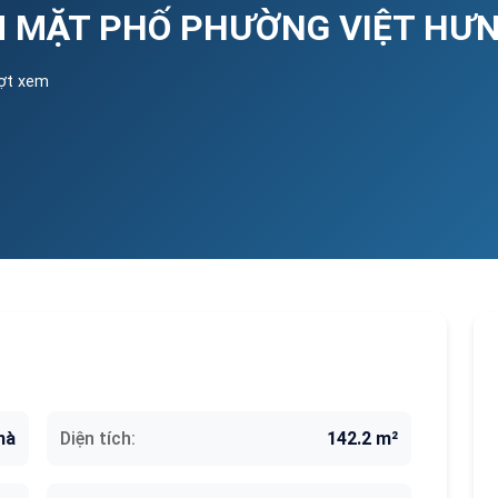
M MẶT PHỐ PHƯỜNG VIỆT HƯN
ượt xem
hà
Diện tích:
142.2 m²