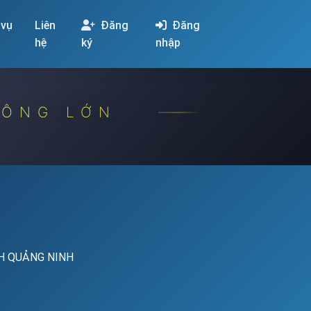
 vụ
Liên
Đăng
Đăng
hệ
ký
nhập
CÔNG LỚN
H QUẢNG NINH