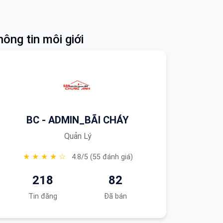
ông tin môi giới
BC - ADMIN_BÃI CHÁY
Quản Lý
★ ★ ★ ★ ☆
4.8/5 (55 đánh giá)
218
82
Tin đăng
Đã bán