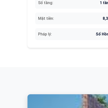
Số tầng:
1 tầ
Mặt tiền:
8,
Pháp lý:
Sổ Hồ