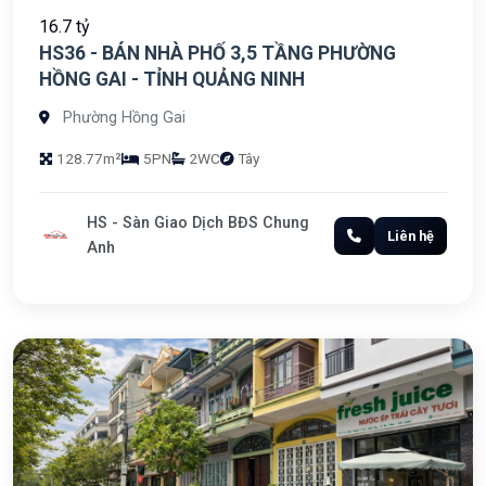
16.7 tỷ
HS36 - BÁN NHÀ PHỐ 3,5 TẦNG PHƯỜNG
HỒNG GAI - TỈNH QUẢNG NINH
Phường Hồng Gai
128.77m²
5PN
2WC
Tây
HS - Sàn Giao Dịch BĐS Chung
Liên hệ
Anh