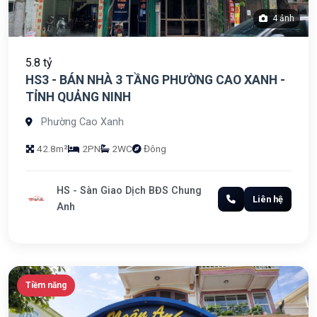
4 ảnh
5.8 tỷ
HS3 - BÁN NHÀ 3 TẦNG PHƯỜNG CAO XANH -
TỈNH QUẢNG NINH
Phường Cao Xanh
42.8m²
2PN
2WC
Đông
HS - Sàn Giao Dịch BĐS Chung
Liên hệ
Anh
Tiềm năng