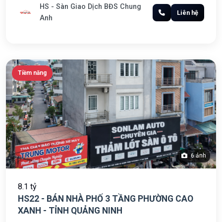
HS - Sàn Giao Dịch BĐS Chung
Liên hệ
Anh
Tiềm năng
6 ảnh
8.1 tỷ
HS22 - BÁN NHÀ PHỐ 3 TẦNG PHƯỜNG CAO
XANH - TỈNH QUẢNG NINH