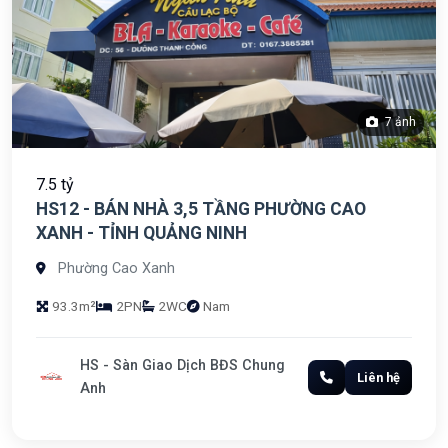
7 ảnh
7.5 tỷ
HS12 - BÁN NHÀ 3,5 TẦNG PHƯỜNG CAO
XANH - TỈNH QUẢNG NINH
Phường Cao Xanh
93.3m²
2PN
2WC
Nam
HS - Sàn Giao Dịch BĐS Chung
Liên hệ
Anh