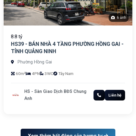
6 ảnh
8.8 tỷ
HS39 - BÁN NHÀ 4 TẦNG PHƯỜNG HỒNG GAI -
TỈNH QUẢNG NINH
Phường Hồng Gai
60m²
4PN
3WC
Tây Nam
HS - Sàn Giao Dịch BĐS Chung
Liên hệ
Anh
Xem thêm bất động sản tương tự