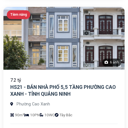
Tiềm năng
6 ảnh
7.2 tỷ
HS21 - BÁN NHÀ PHỐ 5,5 TẦNG PHƯỜNG CAO
XANH - TỈNH QUẢNG NINH
Phường Cao Xanh
90m²
10PN
10WC
Tây Bắc