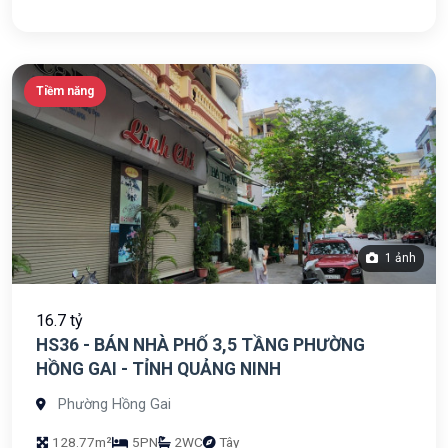
Tiềm năng
1 ảnh
16.7 tỷ
HS36 - BÁN NHÀ PHỐ 3,5 TẦNG PHƯỜNG
HỒNG GAI - TỈNH QUẢNG NINH
Phường Hồng Gai
128.77m²
5PN
2WC
Tây