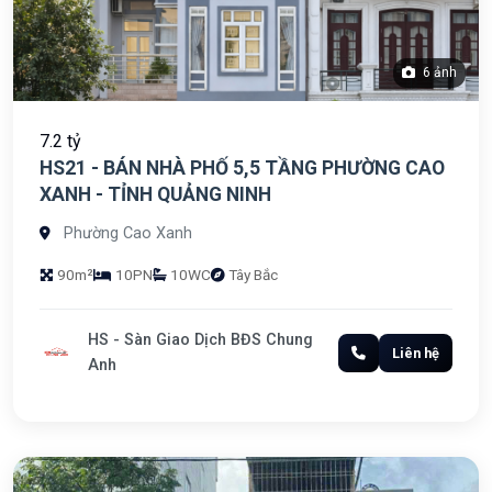
6 ảnh
7.2 tỷ
HS21 - BÁN NHÀ PHỐ 5,5 TẦNG PHƯỜNG CAO
XANH - TỈNH QUẢNG NINH
Phường Cao Xanh
90m²
10PN
10WC
Tây Bắc
HS - Sàn Giao Dịch BĐS Chung
Liên hệ
Anh