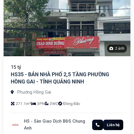
2 ảnh
15 tỷ
HS35 - BÁN NHÀ PHỐ 2,5 TẦNG PHƯỜNG
HỒNG GAI - TỈNH QUẢNG NINH
Phường Hồng Gai
271.1m²
3PN
3WC
Đông Bắc
HS - Sàn Giao Dịch BĐS Chung
Liên hệ
Anh