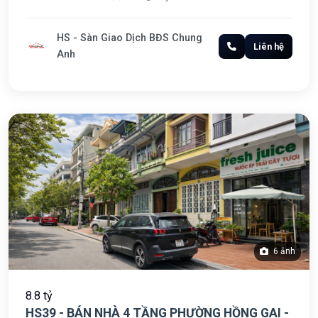
HS - Sàn Giao Dịch BĐS Chung
Liên hệ
Anh
6 ảnh
8.8 tỷ
HS39 - BÁN NHÀ 4 TẦNG PHƯỜNG HỒNG GAI -