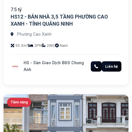
7.5 tỷ
HS12 - BÁN NHÀ 3,5 TẦNG PHƯỜNG CAO
XANH - TỈNH QUẢNG NINH
Phường Cao Xanh
93.3m²
2PN
2WC
Nam
HS - Sàn Giao Dịch BĐS Chung
Liên hệ
Anh
Tiềm năng