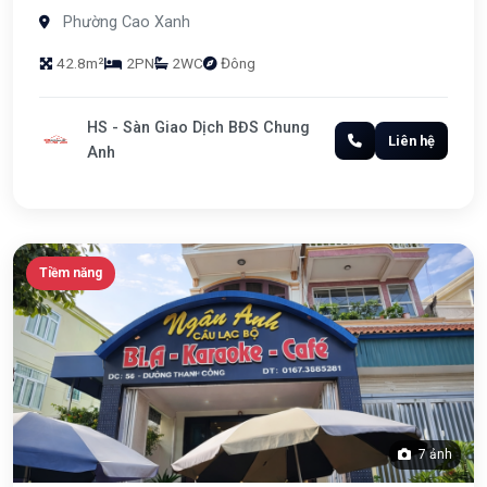
Phường Cao Xanh
42.8m²
2PN
2WC
Đông
HS - Sàn Giao Dịch BĐS Chung
Liên hệ
Anh
Tiềm năng
7 ảnh