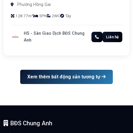
Phường Hồng Gai
128.77m²
5PN
2WC
Tây
HS - Sàn Giao Dịch BĐS Chung
Liên hệ
Anh
Xem thêm bất động sản tương tự
BĐS Chung Anh