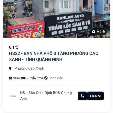
6 ảnh
8.1 tỷ
HS22 - BÁN NHÀ PHỐ 3 TẦNG PHƯỜNG CAO
XANH - TỈNH QUẢNG NINH
Phường Cao Xanh
90m²
2PN
2WC
Đông Bắc
HS - Sàn Giao Dịch BĐS Chung
Liên hệ
Anh