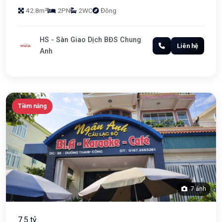
42.8m²
2PN
2WC
Đông
HS - Sàn Giao Dịch BĐS Chung
Liên hệ
Anh
Tiềm năng
7 ảnh
7.5 tỷ