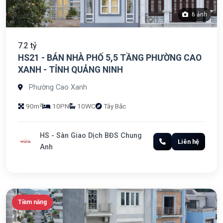
6 ảnh
7.2 tỷ
HS21 - BÁN NHÀ PHỐ 5,5 TẦNG PHƯỜNG CAO
XANH - TỈNH QUẢNG NINH
Phường Cao Xanh
90m²
10PN
10WC
Tây Bắc
HS - Sàn Giao Dịch BĐS Chung
Liên hệ
Anh
Tiềm năng