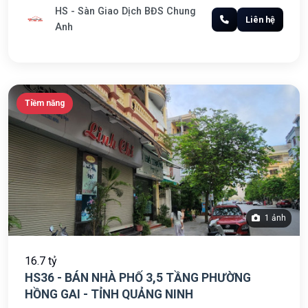
HS - Sàn Giao Dịch BĐS Chung
Liên hệ
Anh
Tiềm năng
1 ảnh
16.7 tỷ
HS36 - BÁN NHÀ PHỐ 3,5 TẦNG PHƯỜNG
HỒNG GAI - TỈNH QUẢNG NINH