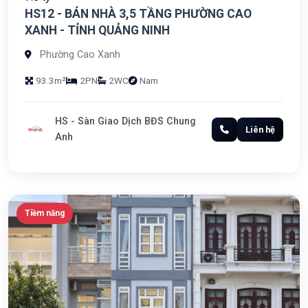
HS12 - BÁN NHÀ 3,5 TẦNG PHƯỜNG CAO
XANH - TỈNH QUẢNG NINH
Phường Cao Xanh
93.3m²
2PN
2WC
Nam
HS - Sàn Giao Dịch BĐS Chung
Liên hệ
Anh
Tiềm năng