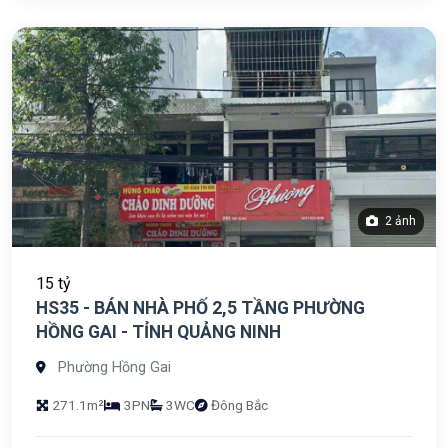
2 ảnh
15 tỷ
HS35 - BÁN NHÀ PHỐ 2,5 TẦNG PHƯỜNG
HỒNG GAI - TỈNH QUẢNG NINH
Phường Hồng Gai
271.1m²
3PN
3WC
Đông Bắc