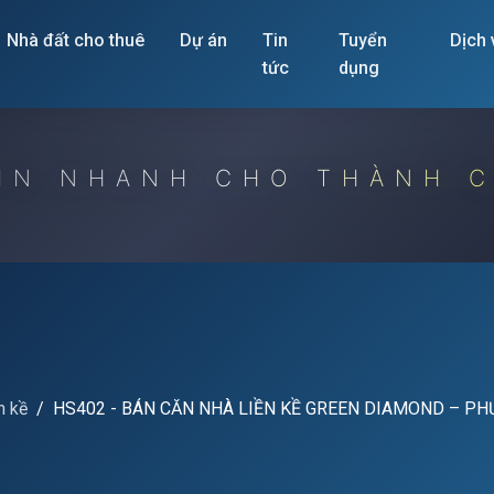
Nhà đất cho thuê
Dự án
Tin
Tuyển
Dịch
tức
dụng
IN NHANH CHO THÀNH 
n kề
HS402 - BÁN CĂN NHÀ LIỀN KỀ GREEN DIAMOND – PH