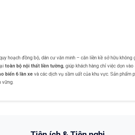
uy hoạch đồng bộ, dân cư văn minh – căn liền kề sở hữu không gia
lại
toàn bộ nội thất liền tường
, giúp khách hàng chỉ việc dọn vào 
o biển 6 làn xe
và các dịch vụ sầm uất của khu vực. Sản phẩm ph
n vững.
Tiện ích & Tiện nghi