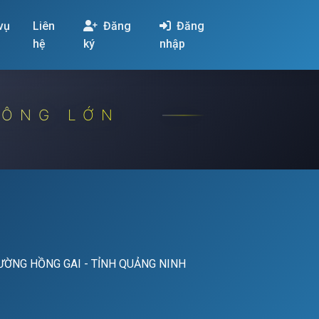
 vụ
Liên
Đăng
Đăng
hệ
ký
nhập
CÔNG LỚN
ƯỜNG HỒNG GAI - TỈNH QUẢNG NINH