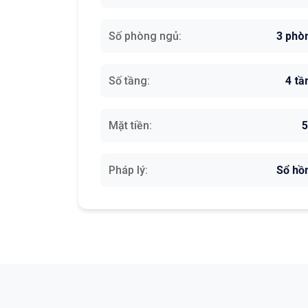
Số phòng ngủ:
3 phò
Số tầng:
4 tầ
Mặt tiền:
Pháp lý:
Sổ hồ