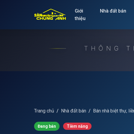
Release to refresh
Giới
Nhà đất bán
thiệu
THÔNG T
Trang chủ
Nhà đất bán
Bán nhà biệt thự, liề
Đang bán
Tiềm năng