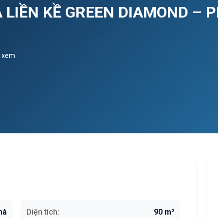
 LIỀN KỀ GREEN DIAMOND – 
t xem
hà
Diện tích:
90 m²