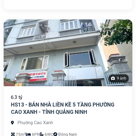
9 ảnh
6.3 tỷ
HS13 - BÁN NHÀ LIỀN KỀ 5 TẦNG PHƯỜNG
CAO XANH - TỈNH QUẢNG NINH
Phường Cao Xanh
75m²
6PN
6WC
Đông Nam