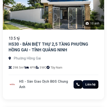
10 ảnh
13.5 tỷ
HS30 - BÁN BIỆT THỰ 2,5 TẦNG PHƯỜNG
HỒNG GAI - TỈNH QUẢNG NINH
Phường Hồng Gai
298.5m²
4PN
3WC
Tây Nam
HS - Sàn Giao Dịch BĐS Chung
Liên hệ
Anh