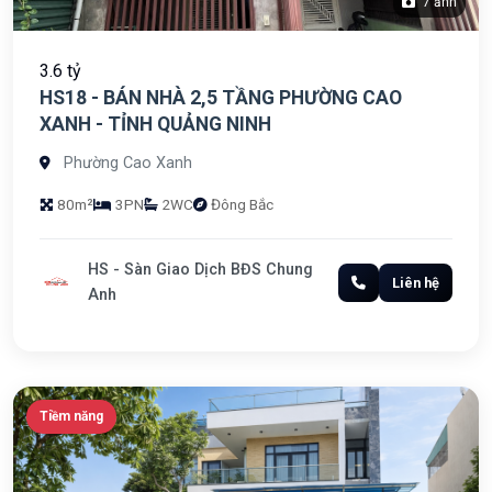
7 ảnh
3.6 tỷ
HS18 - BÁN NHÀ 2,5 TẦNG PHƯỜNG CAO
XANH - TỈNH QUẢNG NINH
Phường Cao Xanh
80m²
3PN
2WC
Đông Bắc
HS - Sàn Giao Dịch BĐS Chung
Liên hệ
Anh
Tiềm năng