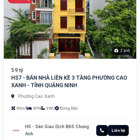
2 ảnh
5.9 tỷ
HS7 - BÁN NHÀ LIỀN KỀ 3 TẦNG PHƯỜNG CAO
XANH - TỈNH QUẢNG NINH
Phường Cao Xanh
90m²
4PN
3WC
Đông Bắc
HS - Sàn Giao Dịch BĐS Chung
Liên hệ
Anh