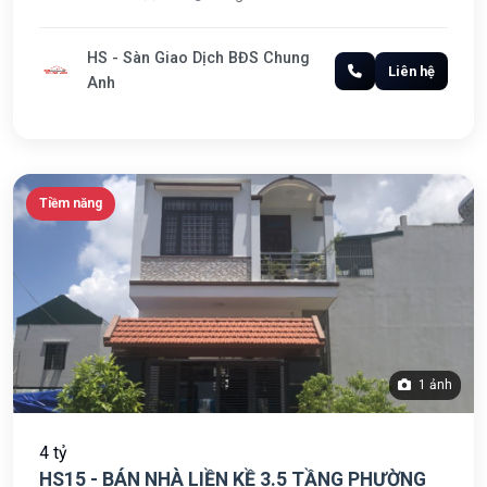
HS - Sàn Giao Dịch BĐS Chung
Liên hệ
Anh
Tiềm năng
1 ảnh
4 tỷ
HS15 - BÁN NHÀ LIỀN KỀ 3.5 TẦNG PHƯỜNG