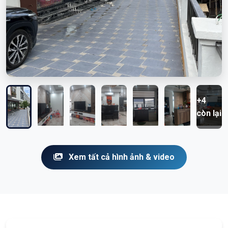
+4
còn lại
Xem tất cả hình ảnh & video