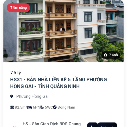
Tiềm năng
7 ảnh
7.5 tỷ
HS31 - BÁN NHÀ LIỀN KỀ 5 TẦNG PHƯỜNG
HỒNG GAI - TỈNH QUẢNG NINH
Phường Hồng Gai
82.5m²
6PN
5WC
Đông Nam
HS - Sàn Giao Dịch BĐS Chung