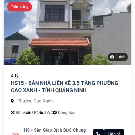
Tiềm năng
1 ảnh
4 tỷ
HS15 - BÁN NHÀ LIỀN KỀ 3.5 TẦNG PHƯỜNG
CAO XANH - TỈNH QUẢNG NINH
Phường Cao Xanh
80m²
3PN
3WC
Đông Nam
HS - Sàn Giao Dịch BĐS Chung
Liên hệ