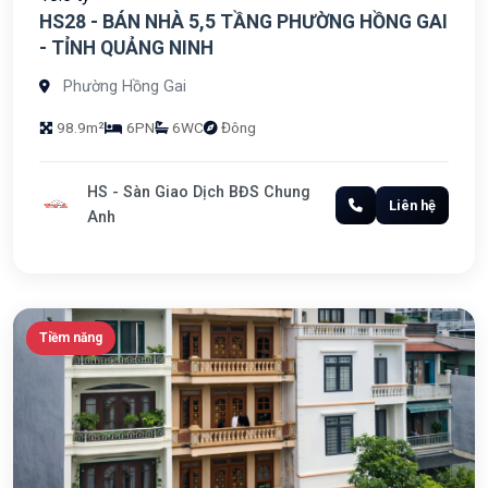
HS28 - BÁN NHÀ 5,5 TẦNG PHƯỜNG HỒNG GAI
- TỈNH QUẢNG NINH
Phường Hồng Gai
98.9m²
6PN
6WC
Đông
HS - Sàn Giao Dịch BĐS Chung
Liên hệ
Anh
Tiềm năng