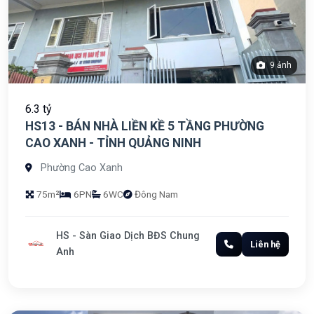
9 ảnh
6.3 tỷ
HS13 - BÁN NHÀ LIỀN KỀ 5 TẦNG PHƯỜNG
CAO XANH - TỈNH QUẢNG NINH
Phường Cao Xanh
75m²
6PN
6WC
Đông Nam
HS - Sàn Giao Dịch BĐS Chung
Liên hệ
Anh