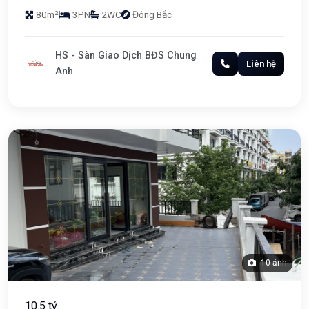
80m²
3PN
2WC
Đông Bắc
HS - Sàn Giao Dịch BĐS Chung
Liên hệ
Anh
10 ảnh
10.5 tỷ