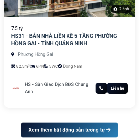
7 ảnh
7.5 tỷ
HS31 - BÁN NHÀ LIỀN KỀ 5 TẦNG PHƯỜNG
HỒNG GAI - TỈNH QUẢNG NINH
Phường Hồng Gai
82.5m²
6PN
5WC
Đông Nam
HS - Sàn Giao Dịch BĐS Chung
Liên hệ
Anh
Xem thêm bất động sản tương tự