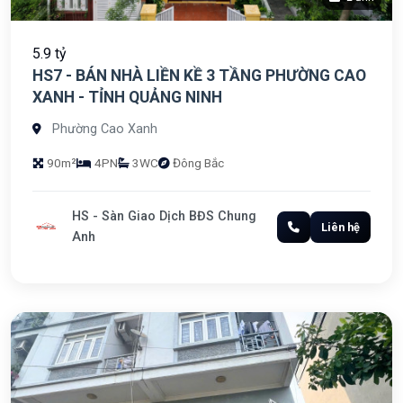
5.9 tỷ
HS7 - BÁN NHÀ LIỀN KỀ 3 TẦNG PHƯỜNG CAO
XANH - TỈNH QUẢNG NINH
Phường Cao Xanh
90m²
4PN
3WC
Đông Bắc
HS - Sàn Giao Dịch BĐS Chung
Liên hệ
Anh