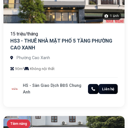
1 ảnh
15 triệu/tháng
HS3 - THUÊ NHÀ MẶT PHỐ 5 TẦNG PHƯỜNG
CAO XANH
Phường Cao Xanh
90m²
Không nội thất
HS - Sàn Giao Dịch BĐS Chung
Liên hệ
Anh
Tiềm năng