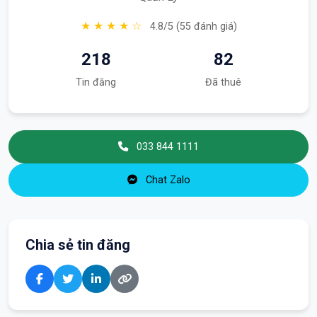
★ ★ ★ ★ ☆
4.8/5 (55 đánh giá)
218
82
Tin đăng
Đã thuê
033 844 1111
Chat Zalo
Chia sẻ tin đăng