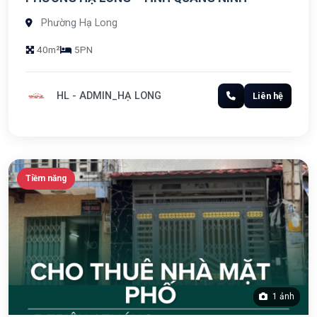
Phường Hạ Long
40m²
5PN
HL - ADMIN_HẠ LONG
Liên hệ
Tiềm năng
1 ảnh