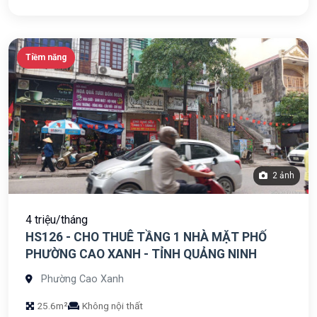
Tiềm năng
2 ảnh
4 triệu/tháng
HS126 - CHO THUÊ TẦNG 1 NHÀ MẶT PHỐ
PHƯỜNG CAO XANH - TỈNH QUẢNG NINH
Phường Cao Xanh
25.6m²
Không nội thất