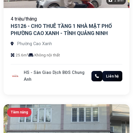
2 ảnh
4 triệu/tháng
HS126 - CHO THUÊ TẦNG 1 NHÀ MẶT PHỐ
PHƯỜNG CAO XANH - TỈNH QUẢNG NINH
Phường Cao Xanh
25.6m²
Không nội thất
HS - Sàn Giao Dịch BĐS Chung
Liên hệ
Anh
Tiềm năng