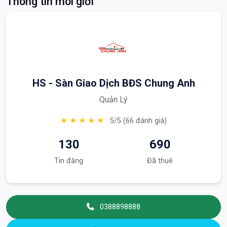
Thông tin môi giới
HS - Sàn Giao Dịch BĐS Chung Anh
Quản Lý
★ ★ ★ ★ ★
5/5 (66 đánh giá)
130
690
Tin đăng
Đã thuê
0388898888