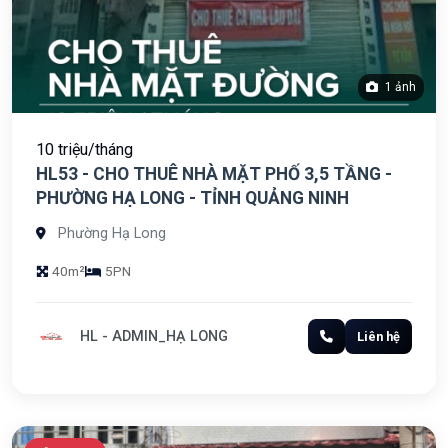
1 ảnh
10 triệu/tháng
HL53 - CHO THUÊ NHÀ MẶT PHỐ 3,5 TẦNG -
PHƯỜNG HẠ LONG - TỈNH QUẢNG NINH
Phường Hạ Long
40m²
5PN
HL - ADMIN_HẠ LONG
Liên hệ