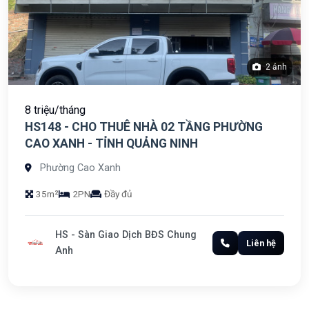
2 ảnh
8 triệu/tháng
HS148 - CHO THUÊ NHÀ 02 TẦNG PHƯỜNG
CAO XANH - TỈNH QUẢNG NINH
Phường Cao Xanh
35m²
2PN
Đầy đủ
HS - Sàn Giao Dịch BĐS Chung
Liên hệ
Anh