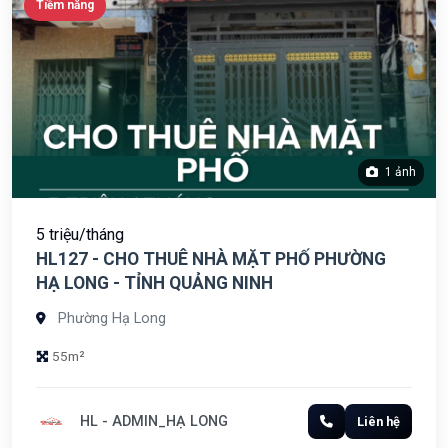
Tiềm năng
1 ảnh
5 triệu/tháng
HL127 - CHO THUÊ NHÀ MẶT PHỐ PHƯỜNG
HẠ LONG - TỈNH QUẢNG NINH
Phường Hạ Long
55m²
HL - ADMIN_HẠ LONG
Liên hệ