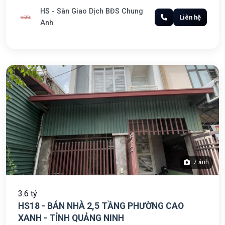
HS - Sàn Giao Dịch BĐS Chung
Liên hệ
Anh
7 ảnh
3.6 tỷ
HS18 - BÁN NHÀ 2,5 TẦNG PHƯỜNG CAO
XANH - TỈNH QUẢNG NINH