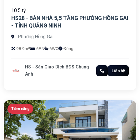
10.5 tỷ
HS28 - BÁN NHÀ 5,5 TẦNG PHƯỜNG HỒNG GAI
- TỈNH QUẢNG NINH
Phường Hồng Gai
98.9m²
6PN
6WC
Đông
HS - Sàn Giao Dịch BĐS Chung
Liên hệ
Anh
Tiềm năng