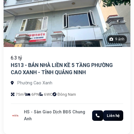
9 ảnh
6.3 tỷ
HS13 - BÁN NHÀ LIỀN KỀ 5 TẦNG PHƯỜNG
CAO XANH - TỈNH QUẢNG NINH
Phường Cao Xanh
75m²
6PN
6WC
Đông Nam
HS - Sàn Giao Dịch BĐS Chung
Liên hệ
Anh