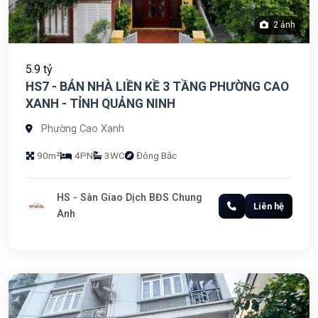
2 ảnh
5.9 tỷ
HS7 - BÁN NHÀ LIỀN KỀ 3 TẦNG PHƯỜNG CAO
XANH - TỈNH QUẢNG NINH
Phường Cao Xanh
90m²
4PN
3WC
Đông Bắc
HS - Sàn Giao Dịch BĐS Chung
Liên hệ
Anh