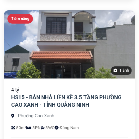
Tiềm năng
1 ảnh
4 tỷ
HS15 - BÁN NHÀ LIỀN KỀ 3.5 TẦNG PHƯỜNG
CAO XANH - TỈNH QUẢNG NINH
Phường Cao Xanh
80m²
3PN
3WC
Đông Nam