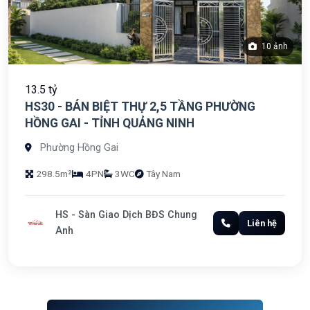
10 ảnh
13.5 tỷ
HS30 - BÁN BIỆT THỰ 2,5 TẦNG PHƯỜNG
HỒNG GAI - TỈNH QUẢNG NINH
Phường Hồng Gai
298.5m²
4PN
3WC
Tây Nam
HS - Sàn Giao Dịch BĐS Chung
Liên hệ
Anh