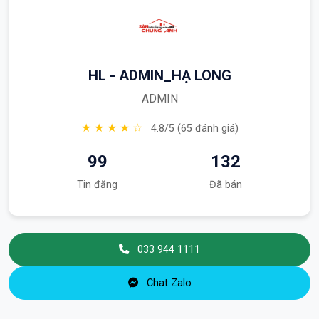
HL - ADMIN_HẠ LONG
ADMIN
★ ★ ★ ★ ☆
4.8/5 (65 đánh giá)
99
132
Tin đăng
Đã bán
033 944 1111
Chat Zalo