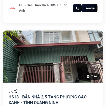
HS - Sàn Giao Dịch BĐS Chung
Liên hệ
Anh
7 ảnh
3.6 tỷ
HS18 - BÁN NHÀ 2,5 TẦNG PHƯỜNG CAO
XANH - TỈNH QUẢNG NINH