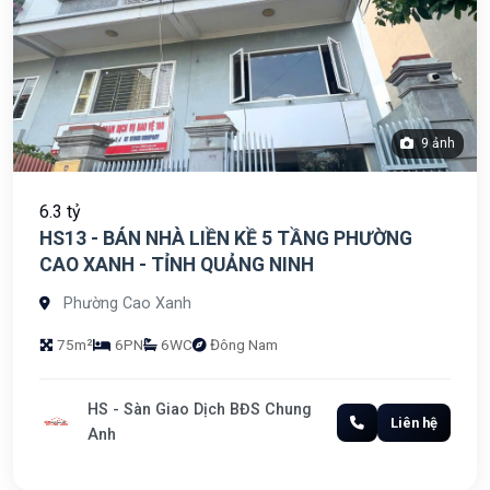
9 ảnh
6.3 tỷ
HS13 - BÁN NHÀ LIỀN KỀ 5 TẦNG PHƯỜNG
CAO XANH - TỈNH QUẢNG NINH
Phường Cao Xanh
75m²
6PN
6WC
Đông Nam
HS - Sàn Giao Dịch BĐS Chung
Liên hệ
Anh