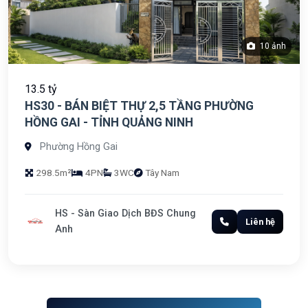
10 ảnh
13.5 tỷ
HS30 - BÁN BIỆT THỰ 2,5 TẦNG PHƯỜNG
HỒNG GAI - TỈNH QUẢNG NINH
Phường Hồng Gai
298.5m²
4PN
3WC
Tây Nam
HS - Sàn Giao Dịch BĐS Chung
Liên hệ
Anh