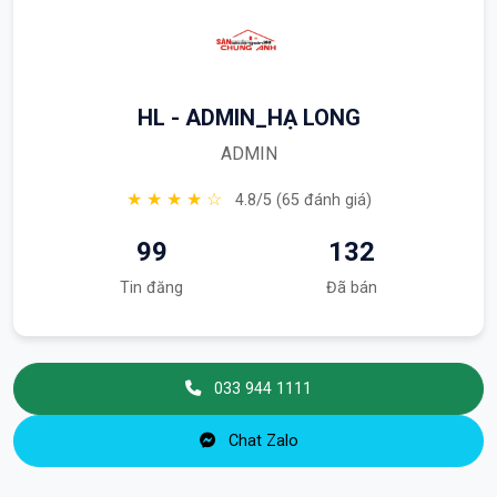
HL - ADMIN_HẠ LONG
ADMIN
★ ★ ★ ★ ☆
4.8/5 (65 đánh giá)
99
132
Tin đăng
Đã bán
033 944 1111
Chat Zalo