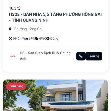
10.5 tỷ
HS28 - BÁN NHÀ 5,5 TẦNG PHƯỜNG HỒNG GAI
- TỈNH QUẢNG NINH
Phường Hồng Gai
98.9m²
6PN
6WC
Đông
HS - Sàn Giao Dịch BĐS Chung
Liên hệ
Anh
Tiềm năng