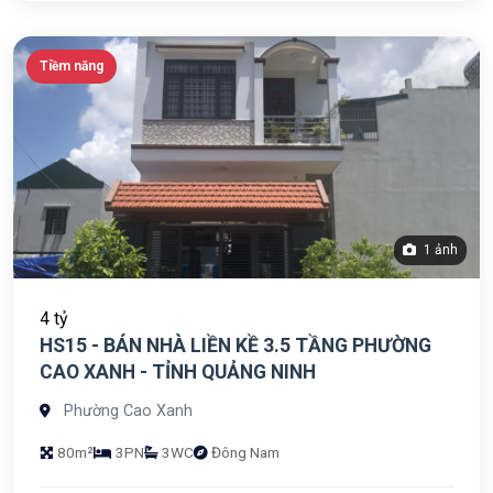
Tiềm năng
1 ảnh
4 tỷ
HS15 - BÁN NHÀ LIỀN KỀ 3.5 TẦNG PHƯỜNG
CAO XANH - TỈNH QUẢNG NINH
Phường Cao Xanh
80m²
3PN
3WC
Đông Nam