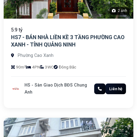
2 ảnh
5.9 tỷ
HS7 - BÁN NHÀ LIỀN KỀ 3 TẦNG PHƯỜNG CAO
XANH - TỈNH QUẢNG NINH
Phường Cao Xanh
90m²
4PN
3WC
Đông Bắc
HS - Sàn Giao Dịch BĐS Chung
Liên hệ
Anh