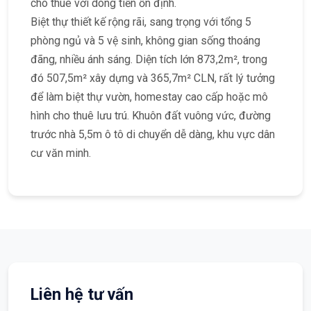
cho thuê với dòng tiền ổn định.
Biệt thự thiết kế rộng rãi, sang trọng với tổng 5
phòng ngủ và 5 vệ sinh, không gian sống thoáng
đãng, nhiều ánh sáng. Diện tích lớn 873,2m², trong
đó 507,5m² xây dựng và 365,7m² CLN, rất lý tưởng
để làm biệt thự vườn, homestay cao cấp hoặc mô
hình cho thuê lưu trú. Khuôn đất vuông vức, đường
trước nhà 5,5m ô tô di chuyển dễ dàng, khu vực dân
cư văn minh.
Liên hệ tư vấn