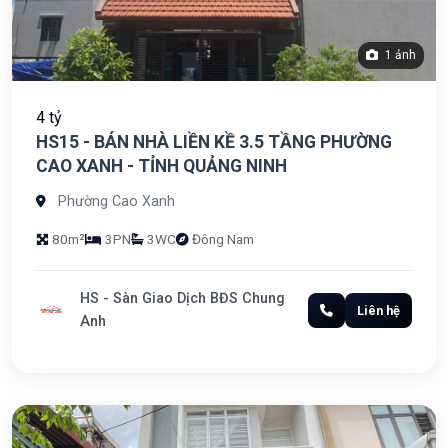
1 ảnh
4 tỷ
HS15 - BÁN NHÀ LIỀN KỀ 3.5 TẦNG PHƯỜNG
CAO XANH - TỈNH QUẢNG NINH
Phường Cao Xanh
80m²
3PN
3WC
Đông Nam
HS - Sàn Giao Dịch BĐS Chung
Liên hệ
Anh