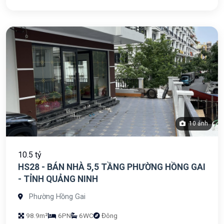
10 ảnh
10.5 tỷ
HS28 - BÁN NHÀ 5,5 TẦNG PHƯỜNG HỒNG GAI
- TỈNH QUẢNG NINH
Phường Hồng Gai
98.9m²
6PN
6WC
Đông