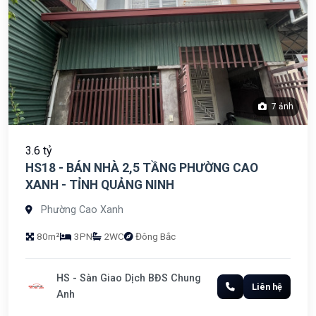
7 ảnh
3.6 tỷ
HS18 - BÁN NHÀ 2,5 TẦNG PHƯỜNG CAO
XANH - TỈNH QUẢNG NINH
Phường Cao Xanh
80m²
3PN
2WC
Đông Bắc
HS - Sàn Giao Dịch BĐS Chung
Liên hệ
Anh