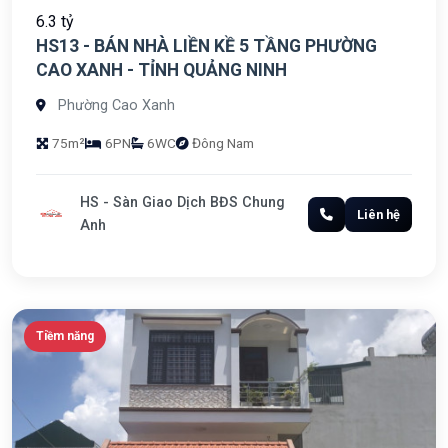
6.3 tỷ
HS13 - BÁN NHÀ LIỀN KỀ 5 TẦNG PHƯỜNG
CAO XANH - TỈNH QUẢNG NINH
Phường Cao Xanh
75m²
6PN
6WC
Đông Nam
HS - Sàn Giao Dịch BĐS Chung
Liên hệ
Anh
Tiềm năng