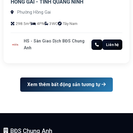
HỒNG GAI - TỈNH QUẢNG NINH
Phường Hồng Gai
298.5m²
4PN
3WC
Tây Nam
HS - Sàn Giao Dịch BĐS Chung
Liên hệ
Anh
Xem thêm bất động sản tương tự
BĐS Chung Anh