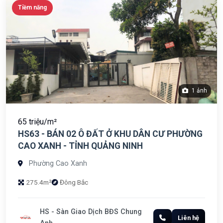
Tiềm năng
1 ảnh
65 triệu/m²
HS63 - BÁN 02 Ô ĐẤT Ở KHU DÂN CƯ PHƯỜNG
CAO XANH - TỈNH QUẢNG NINH
Phường Cao Xanh
275.4m²
Đông Bắc
HS - Sàn Giao Dịch BĐS Chung
Liên hệ