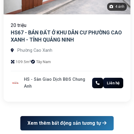
4 ảnh
20 triệu
HS67 - BÁN ĐẤT Ở KHU DÂN CƯ PHƯỜNG CAO
XANH - TỈNH QUẢNG NINH
Phường Cao Xanh
109.5m²
Tây Nam
HS - Sàn Giao Dịch BĐS Chung
Liên hệ
Anh
Xem thêm bất động sản tương tự