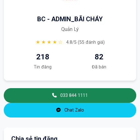
BC - ADMIN_BÃI CHÁY
Quản Lý
★ ★ ★ ★ ☆
4.8/5 (55 đánh giá)
218
82
Tin đăng
Đã bán
033 844 1111
Chat Zalo
Chia sẻ tin đăng