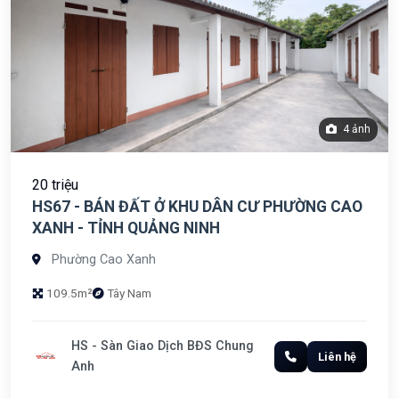
4 ảnh
20 triệu
HS67 - BÁN ĐẤT Ở KHU DÂN CƯ PHƯỜNG CAO
XANH - TỈNH QUẢNG NINH
Phường Cao Xanh
109.5m²
Tây Nam
HS - Sàn Giao Dịch BĐS Chung
Liên hệ
Anh