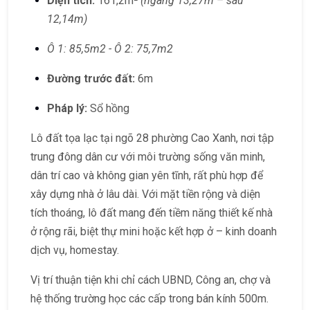
Diện tích:
161,2m²
(ngang 13,27m – sâu
12,14m)
Ô 1: 85,5m2 - Ô 2: 75,7m2
Đường trước đất:
6m
Pháp lý:
Sổ hồng
Lô đất tọa lạc tại ngõ 28 phường Cao Xanh, nơi tập
trung đông dân cư với môi trường sống văn minh,
dân trí cao và không gian yên tĩnh, rất phù hợp để
xây dựng nhà ở lâu dài. Với mặt tiền rộng và diện
tích thoáng, lô đất mang đến tiềm năng thiết kế nhà
ở rộng rãi, biệt thự mini hoặc kết hợp ở – kinh doanh
dịch vụ, homestay.
Vị trí thuận tiện khi chỉ cách UBND, Công an, chợ và
hệ thống trường học các cấp trong bán kính 500m.