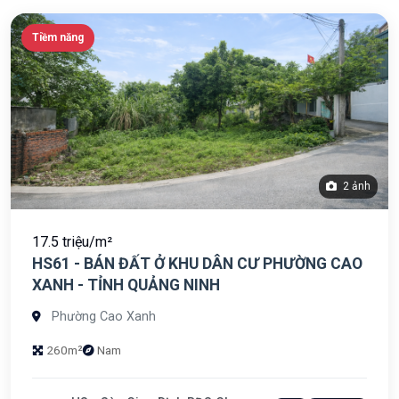
Tiềm năng
2 ảnh
17.5 triệu/m²
HS61 - BÁN ĐẤT Ở KHU DÂN CƯ PHƯỜNG CAO
XANH - TỈNH QUẢNG NINH
Phường Cao Xanh
260m²
Nam