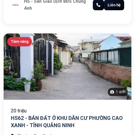
HS - Sàn Giao Dịch BĐS Chung
Liên hệ
Anh
Tiềm năng
1 ảnh
20 triệu
HS62 - BÁN ĐẤT Ở KHU DÂN CƯ PHƯỜNG CAO
XANH - TỈNH QUẢNG NINH