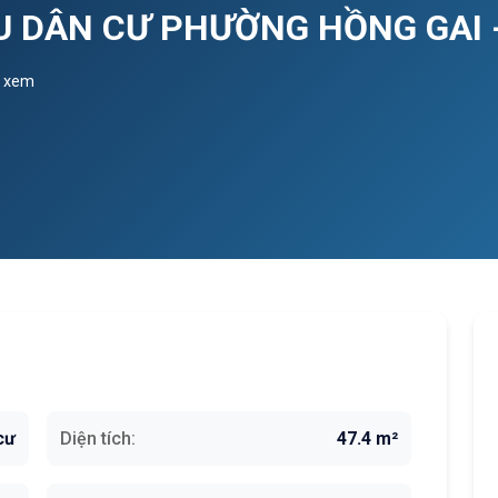
HU DÂN CƯ PHƯỜNG HỒNG GAI 
t xem
cư
Diện tích:
47.4 m²