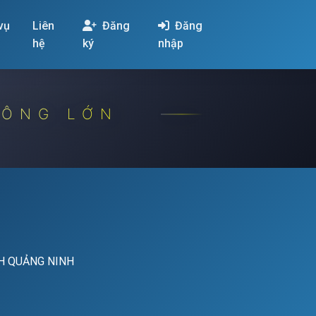
 vụ
Liên
Đăng
Đăng
hệ
ký
nhập
CÔNG LỚN
NH QUẢNG NINH