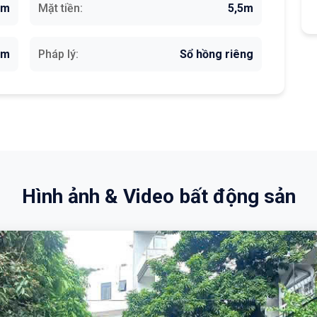
am
Mặt tiền:
5,5m
3m
Pháp lý:
Sổ hồng riêng
Hình ảnh & Video bất động sản