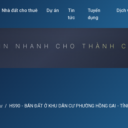
Nhà đất cho thuê
Dự án
Tin
Tuyển
Dịch
tức
dụng
IN NHANH CHO THÀNH 
cư
HS90 - BÁN ĐẤT Ở KHU DÂN CƯ PHƯỜNG HỒNG GAI - TỈ