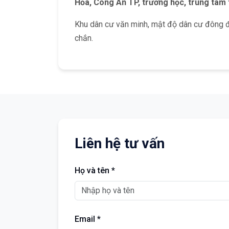
Hỏa, Công An TP, trường học, trung tâm 
Khu dân cư văn minh, mật độ dân cư đông đúc
chắn.
Liên hệ tư vấn
Họ và tên *
Email *