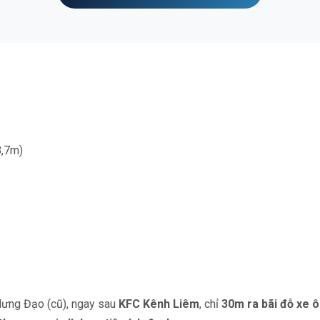
8,7m)
 Hưng Đạo (cũ), ngay sau
KFC Kênh Liêm
, chỉ
30m ra bãi đỗ xe ô