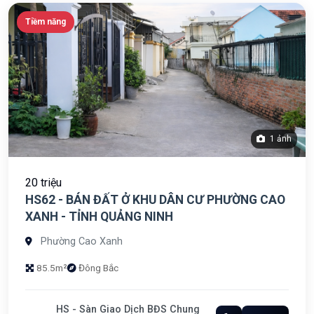
Tiềm năng
1 ảnh
20 triệu
HS62 - BÁN ĐẤT Ở KHU DÂN CƯ PHƯỜNG CAO
XANH - TỈNH QUẢNG NINH
Phường Cao Xanh
85.5m²
Đông Bắc
HS - Sàn Giao Dịch BĐS Chung