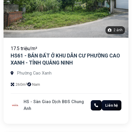
2 ảnh
17.5 triệu/m²
HS61 - BÁN ĐẤT Ở KHU DÂN CƯ PHƯỜNG CAO
XANH - TỈNH QUẢNG NINH
Phường Cao Xanh
260m²
Nam
HS - Sàn Giao Dịch BĐS Chung
Liên hệ
Anh