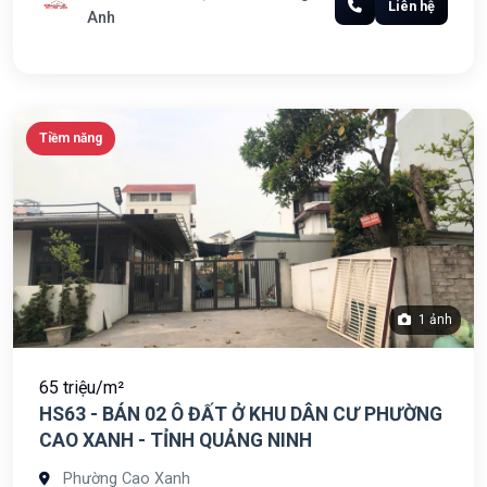
Liên hệ
Anh
Tiềm năng
1 ảnh
65 triệu/m²
HS63 - BÁN 02 Ô ĐẤT Ở KHU DÂN CƯ PHƯỜNG
CAO XANH - TỈNH QUẢNG NINH
Phường Cao Xanh