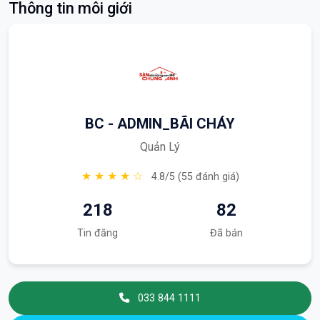
Thông tin môi giới
BC - ADMIN_BÃI CHÁY
Quản Lý
★ ★ ★ ★ ☆
4.8/5 (55 đánh giá)
218
82
Tin đăng
Đã bán
033 844 1111