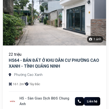
1 ảnh
22 triệu
HS64 - BÁN ĐẤT Ở KHU DÂN CƯ PHƯỜNG CAO
XANH - TỈNH QUẢNG NINH
Phường Cao Xanh
161.2m²
Tây Bắc
HS - Sàn Giao Dịch BĐS Chung
Liên hệ
Anh