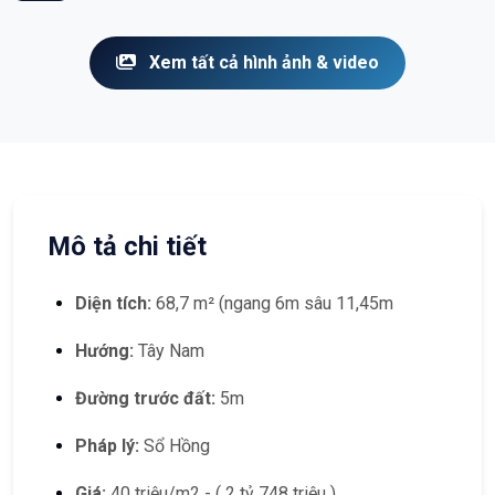
Xem tất cả hình ảnh & video
Mô tả chi tiết
Diện tích:
68,7 m² (ngang 6m sâu 11,45m
Hướng:
Tây Nam
Đường trước đất:
5m
Pháp lý:
Sổ Hồng
Giá:
40 triệu/m2 - ( 2 tỷ 748 triệu )