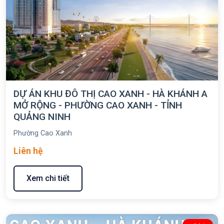
DỰ ÁN KHU ĐÔ THỊ CAO XANH - HÀ KHÁNH A
MỞ RỘNG - PHƯỜNG CAO XANH - TỈNH
QUẢNG NINH
Phường Cao Xanh
Liên hệ
Xem chi tiết