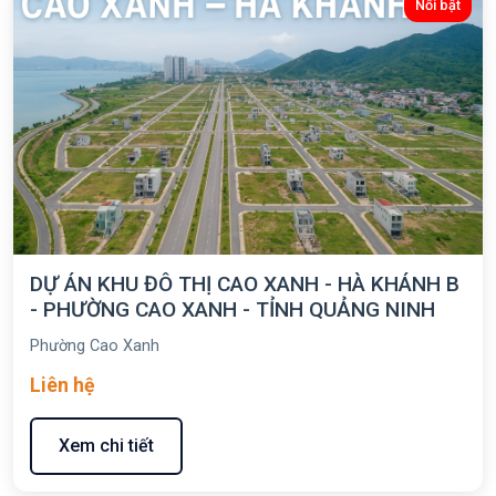
Nổi bật
DỰ ÁN KHU ĐÔ THỊ CAO XANH - HÀ KHÁNH B
- PHƯỜNG CAO XANH - TỈNH QUẢNG NINH
Phường Cao Xanh
Liên hệ
Xem chi tiết