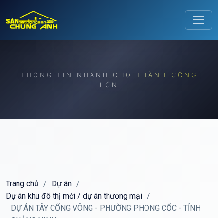
Release to refresh
THÔNG TIN NHANH CHO THÀNH CÔNG
LỚN
Trang chủ
/
Dự án
/
Dự án khu đô thị mới / dự án thương mại
/
DỰ ÁN TÂY CỐNG VÔNG - PHƯỜNG PHONG CỐC - TỈNH