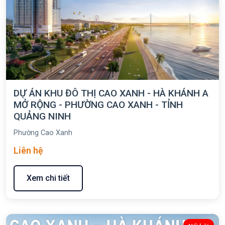
DỰ ÁN KHU ĐÔ THỊ CAO XANH - HÀ KHÁNH A
MỞ RỘNG - PHƯỜNG CAO XANH - TỈNH
QUẢNG NINH
Phường Cao Xanh
Liên hệ
Xem chi tiết