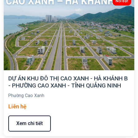
Nổi bật
DỰ ÁN KHU ĐÔ THỊ CAO XANH - HÀ KHÁNH B
- PHƯỜNG CAO XANH - TỈNH QUẢNG NINH
Phường Cao Xanh
Liên hệ
Xem chi tiết