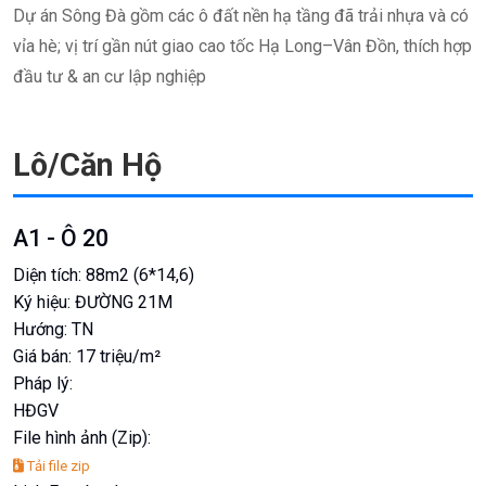
Dự án Sông Đà gồm các ô đất nền hạ tầng đã trải nhựa và có
vỉa hè; vị trí gần nút giao cao tốc Hạ Long–Vân Đồn, thích hợp
đầu tư & an cư lập nghiệp
Lô/Căn Hộ
A1 - Ô 20
Diện tích:
88m2 (6*14,6)
Ký hiệu:
ĐƯỜNG 21M
Hướng:
TN
Giá bán:
17 triệu/m²
Pháp lý:
HĐGV
File hình ảnh (Zip):
Tải file zip