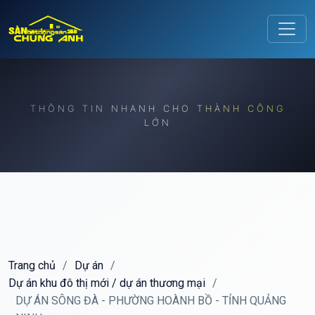
Release to refresh
THÔNG TIN NHANH CHO THÀNH CÔNG
LỚN
Trang chủ
/
Dự án
/
Dự án khu đô thị mới / dự án thương mại
/
DỰ ÁN SÔNG ĐÀ - PHƯỜNG HOÀNH BỒ - TỈNH QUẢNG