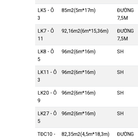
LK5 - Ô
85m2(5m*17m)
ĐƯỜNG
3
7,5M
LK7 - Ô
92,16m2(6m*15,36m)
ĐƯỜNG
11
7,5M
LK8 - Ô
96m2(6m*16m)
SH
5
LK11 - Ô
96m2(6m*16m)
SH
3
LK20 - Ô
96m2(6m*16m)
SH
9
LK27 - Ô
96m2(6m*16m)
SH
5
TĐC10 -
82,35m2(4,5m*18,3m)
ĐƯỜNG