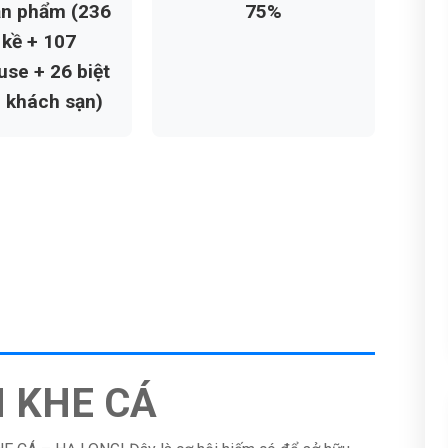
ản phẩm (236
75%
 kề + 107
se + 26 biệt
1 khách sạn)
N KHE CÁ