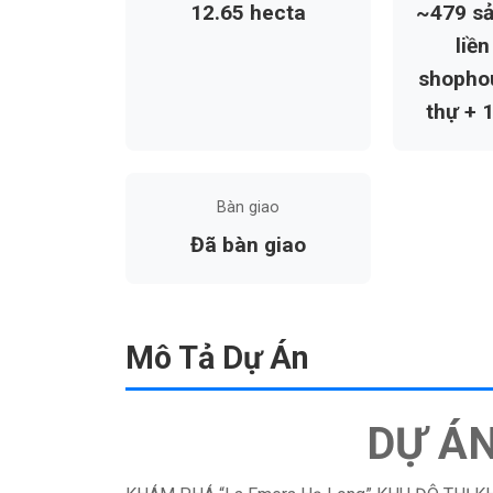
12.65 hecta
~479 s
liền
shophou
thự + 
Bàn giao
Đã bàn giao
Mô Tả Dự Án
DỰ Á