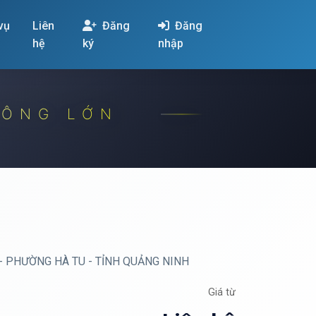
 vụ
Liên
Đăng
Đăng
hệ
ký
nhập
CÔNG LỚN
- PHƯỜNG HÀ TU - TỈNH QUẢNG NINH
Giá từ