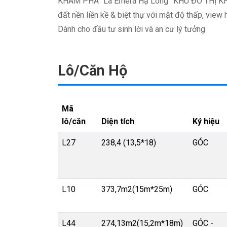
KHÁM PHÁ “La Emera Hạ Long” KHU ĐÔ THỊ KHE
đất nền liền kề & biệt thự với mật độ thấp, view 
Dành cho đầu tư sinh lời và an cư lý tưởng
Lô/Căn Hộ
Mã
lô/căn
Diện tích
Ký hiệu
L27
238,4 (13,5*18)
GÓC
L10
373,7m2(15m*25m)
GÓC
L44
274,13m2(15,2m*18m)
GÓC -