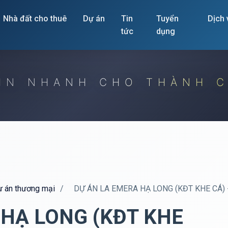
Nhà đất cho thuê
Dự án
Tin
Tuyển
Dịch
tức
dụng
IN NHANH CHO THÀNH 
dự án thương mại
/
DỰ ÁN LA EMERA HẠ LONG (KĐT KHE CÁ) 
 HẠ LONG (KĐT KHE