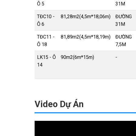
Ô 5
31M
TĐC10 -
81,28m2(4,5m*18,06m)
ĐƯỜNG
Ô 6
31M
TĐC11 -
81,89m2(4,5m*18,19m)
ĐƯỜNG
Ô 18
7,5M
LK15 - Ô
90m2(6m*15m)
-
14
Video Dự Án