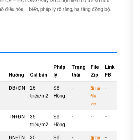
 CÁ – HẠ LONG! Đây là cơ hội hiếm có để sở hữu
hồ điều hòa – biển, pháp lý rõ ràng, hạ tầng đồng bộ.
Pháp
Trạng
File
Link
Hướng
Giá bán
lý
thái
Zip
FB
ĐB+ĐN
26
Sổ
-
-
Tải
triệu/m2
Hồng
file
zip
TN+ĐN
35
Sổ
-
-
-
triệu/m2
Hồng
ĐN+TN
30
Sổ
-
-
Tải