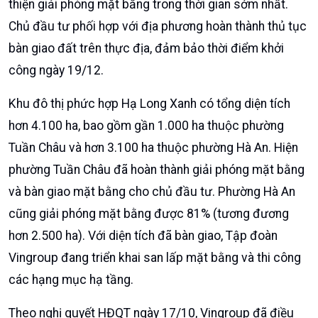
Vingroup. Bí thư tỉnh ủy Vũ Đại Thắng cho biết đây là
một trong những dự án đô thị lớn nhất cả nước, có ý
nghĩa quan trọng với sự phát triển kinh tế - xã hội của
tỉnh. Thời gian qua, tỉnh đã tháo gỡ vướng mắc về điều
chỉnh quy hoạch, đảm bảo nguồn đất đắp.
Ông Thắng yêu cầu các đơn vị và phường Hà An hoàn
thiện giải phóng mặt bằng trong thời gian sớm nhất.
Chủ đầu tư phối hợp với địa phương hoàn thành thủ tục
bàn giao đất trên thực địa, đảm bảo thời điểm khởi
công ngày 19/12.
Khu đô thị phức hợp Hạ Long Xanh có tổng diện tích
hơn 4.100 ha, bao gồm gần 1.000 ha thuộc phường
Tuần Châu và hơn 3.100 ha thuộc phường Hà An. Hiện