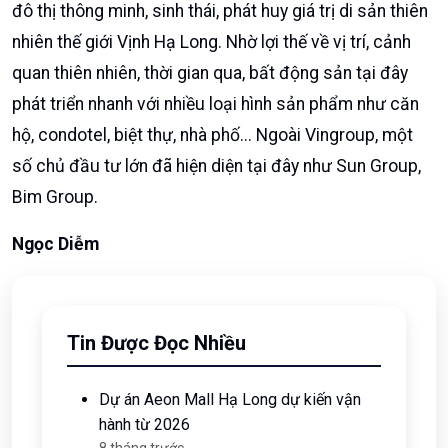
dự án có quy mô vốn lớn nhất của Vingroup tính đến
nay. Theo quy hoạch mới, dự án sẽ cung ứng hơn
55.000 sản phẩm, gồm căn hộ, condotel, shophouse,
biệt thự và khách sạn, đáp ứng quy mô dân số hơn
244.000 người.
Theo quy hoạch tỉnh đến 2030, Quảng Ninh sẽ trở thành
đô thị thông minh, sinh thái, phát huy giá trị di sản thiên
nhiên thế giới Vịnh Hạ Long. Nhờ lợi thế về vị trí, cảnh
quan thiên nhiên, thời gian qua, bất động sản tại đây
phát triển nhanh với nhiều loại hình sản phẩm như căn
hộ, condotel, biệt thự, nhà phố... Ngoài Vingroup, một
số chủ đầu tư lớn đã hiện diện tại đây như Sun Group,
Bim Group.