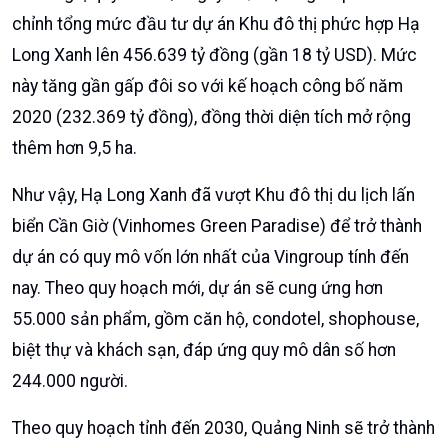
phường Tuần Châu đã hoàn thành giải phóng mặt bằng
và bàn giao mặt bằng cho chủ đầu tư. Phường Hà An
cũng giải phóng mặt bằng được 81% (tương đương
hơn 2.500 ha). Với diện tích đã bàn giao, Tập đoàn
Vingroup đang triển khai san lấp mặt bằng và thi công
các hạng mục hạ tầng.
Theo nghị quyết HĐQT ngày 17/10, Vingroup đã điều
chỉnh tổng mức đầu tư dự án Khu đô thị phức hợp Hạ
Long Xanh lên 456.639 tỷ đồng (gần 18 tỷ USD). Mức
này tăng gần gấp đôi so với kế hoạch công bố năm
2020 (232.369 tỷ đồng), đồng thời diện tích mở rộng
thêm hơn 9,5 ha.
Như vậy, Hạ Long Xanh đã vượt Khu đô thị du lịch lấn
biển Cần Giờ (Vinhomes Green Paradise) để trở thành