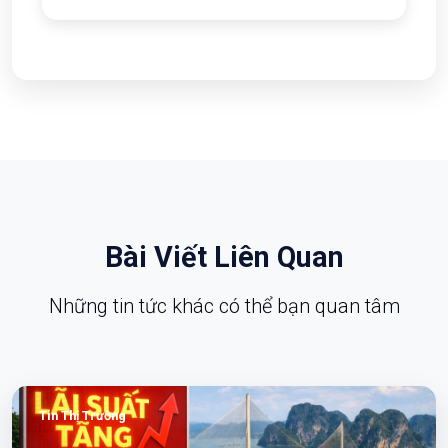
hơn 4.500 tỷ đồng
08/12/2025
Đầu tư bất động sản Hạ Long với vốn từ
900 triệu đồng
21/10/2025
Bất động sản Hạ Long bứt phá chu kỳ
mới
21/10/2025