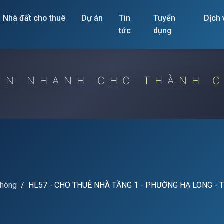
Nhà đất cho thuê
Dự án
Tin
Tuyển
Dịch
tức
dụng
IN NHANH CHO THÀNH 
phòng
HL57 - CHO THUÊ NHÀ TẦNG 1 - PHƯỜNG HẠ LONG - 