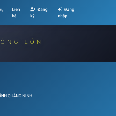
 vụ
Liên
Đăng
Đăng
hệ
ký
nhập
CÔNG LỚN
TỈNH QUẢNG NINH.