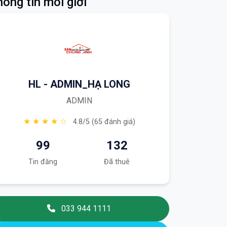
ông tin môi giới
HL - ADMIN_HẠ LONG
ADMIN
★ ★ ★ ★ ☆
4.8/5 (65 đánh giá)
99
132
Tin đăng
Đã thuê
033 944 1111