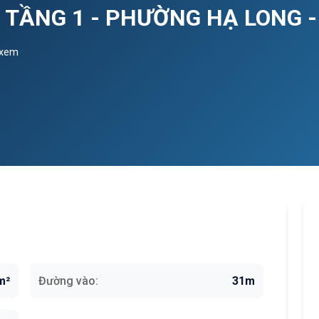
 TẦNG 1 - PHƯỜNG HẠ LONG -
 xem
m²
Đường vào:
31m