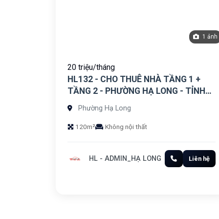
1 ảnh
20 triệu/tháng
HL132 - CHO THUÊ NHÀ TẦNG 1 +
TẦNG 2 - PHƯỜNG HẠ LONG - TỈNH
QUẢNG NINH
Phường Hạ Long
120m²
Không nội thất
HL - ADMIN_HẠ LONG
Liên hệ