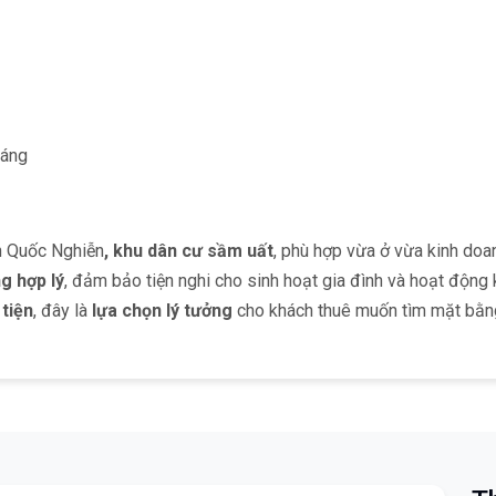
háng
n Quốc Nghiễn
, khu dân cư sầm uất
, phù hợp vừa ở vừa kinh do
g hợp lý
, đảm bảo tiện nghi cho sinh hoạt gia đình và hoạt động k
 tiện
, đây là
lựa chọn lý tưởng
cho khách thuê muốn tìm mặt bằng đ