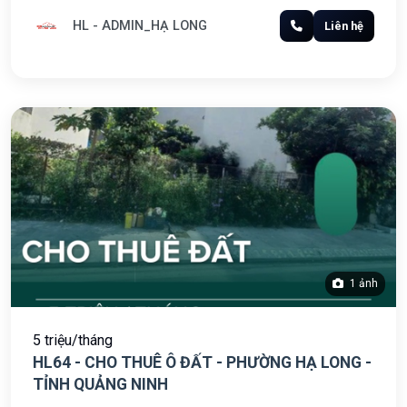
HL - ADMIN_HẠ LONG
Liên hệ
1 ảnh
5 triệu/tháng
HL64 - CHO THUÊ Ô ĐẤT - PHƯỜNG HẠ LONG -
TỈNH QUẢNG NINH