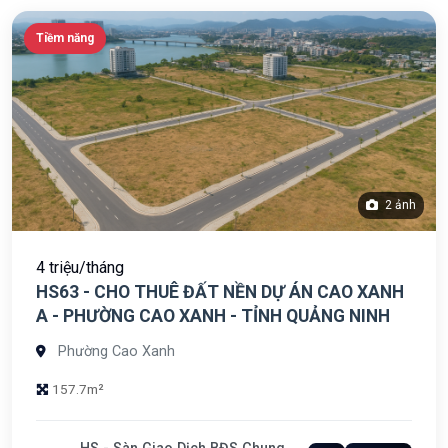
Tiềm năng
2 ảnh
4 triệu/tháng
HS63 - CHO THUÊ ĐẤT NỀN DỰ ÁN CAO XANH
A - PHƯỜNG CAO XANH - TỈNH QUẢNG NINH
Phường Cao Xanh
157.7m²