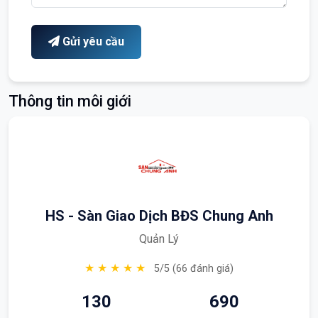
Gửi yêu cầu
Thông tin môi giới
HS - Sàn Giao Dịch BĐS Chung Anh
Quản Lý
★ ★ ★ ★ ★
5/5 (66 đánh giá)
130
690