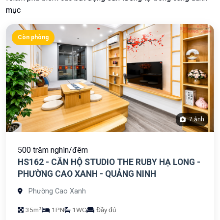
mục
Còn phòng
7 ảnh
500 trăm nghìn/đêm
HS162 - CĂN HỘ STUDIO THE RUBY HẠ LONG -
PHƯỜNG CAO XANH - QUẢNG NINH
Phường Cao Xanh
35m²
1PN
1WC
Đầy đủ