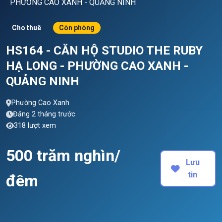
PHƯỜNG CAO XANH - QUẢNG NINH
Cho thuê
Còn phòng
HS164 - CĂN HỘ STUDIO THE RUBY
HẠ LONG - PHƯỜNG CAO XANH -
QUẢNG NINH
Phường Cao Xanh
Đăng 2 tháng trước
318 lượt xem
500 trăm nghìn/
Lưu
tin
đêm