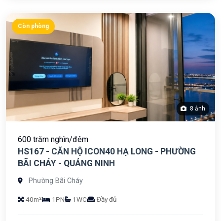
Còn phòng
8 ảnh
600 trăm nghìn/đêm
HS167 - CĂN HỘ ICON40 HẠ LONG - PHƯỜNG
BÃI CHÁY - QUẢNG NINH
Phường Bãi Cháy
40m²
1PN
1WC
Đầy đủ