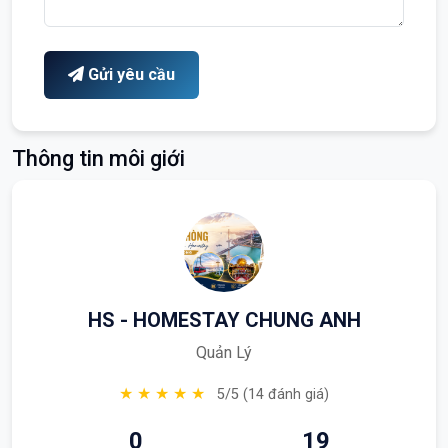
Gửi yêu cầu
Thông tin môi giới
HS - HOMESTAY CHUNG ANH
Quản Lý
★ ★ ★ ★ ★
5/5 (14 đánh giá)
0
19