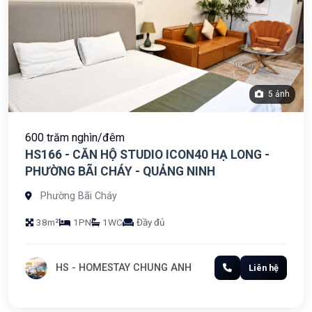
5 ảnh
600 trăm nghìn/đêm
HS166 - CĂN HỘ STUDIO ICON40 HẠ LONG -
PHƯỜNG BÃI CHÁY - QUẢNG NINH
Phường Bãi Cháy
38m²
1PN
1WC
Đầy đủ
HS - HOMESTAY CHUNG ANH
Liên hệ