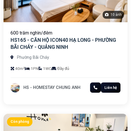
10 ảnh
600 trăm nghìn/đêm
HS165 - CĂN HỘ ICON40 HẠ LONG - PHƯỜNG
BÃI CHÁY - QUẢNG NINH
Phường Bãi Cháy
40m²
1PN
1WC
Đầy đủ
HS - HOMESTAY CHUNG ANH
Liên hệ
Còn phòng