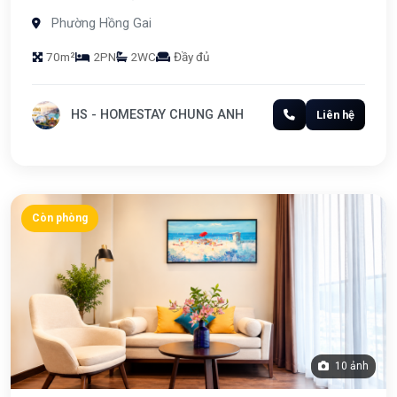
QUẢNG NINH
Phường Hồng Gai
70m²
2PN
2WC
Đầy đủ
HS - HOMESTAY CHUNG ANH
Liên hệ
Còn phòng
10 ảnh