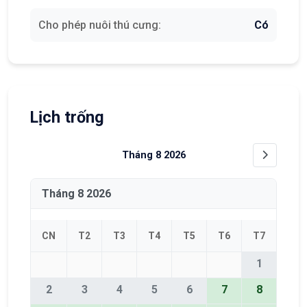
Cho phép nuôi thú cưng:
Có
Lịch trống
Tháng 8 2026
Tháng 8 2026
CN
T2
T3
T4
T5
T6
T7
1
2
3
4
5
6
7
8