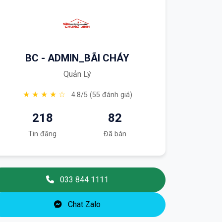
BC - ADMIN_BÃI CHÁY
Quản Lý
★ ★ ★ ★ ☆
4.8/5 (55 đánh giá)
218
82
Tin đăng
Đã bán
033 844 1111
Chat Zalo