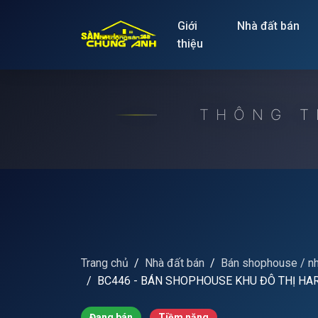
Release to refresh
Giới
Nhà đất bán
thiệu
THÔNG T
Trang chủ
Nhà đất bán
Bán shophouse / n
BC446 - BÁN SHOPHOUSE KHU ĐÔ THỊ HAR
Đang bán
Tiềm năng