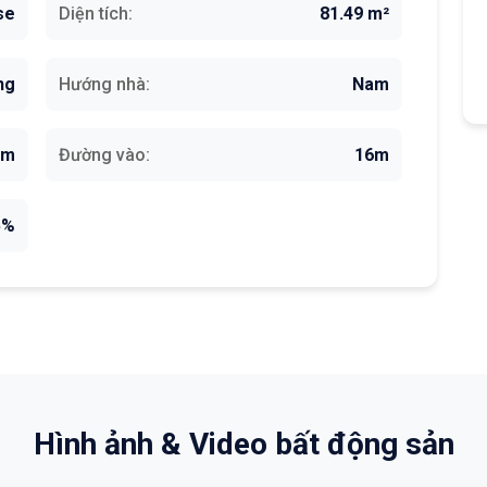
se
Diện tích:
81.49 m²
ng
Hướng nhà:
Nam
5m
Đường vào:
16m
5%
Hình ảnh & Video bất động sản