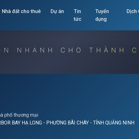
Nhà đất cho thuê
Dự án
Tin
Tuyển
Dịch
tức
dụng
IN NHANH CHO THÀNH 
hà phố thương mại
BOR BAY HẠ LONG - PHƯỜNG BÃI CHÁY - TỈNH QUẢNG NINH