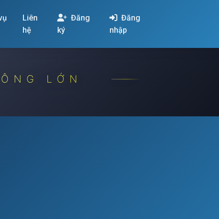
 vụ
Liên
Đăng
Đăng
hệ
ký
nhập
CÔNG LỚN