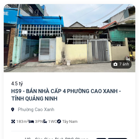
7 ảnh
4.5 tỷ
HS9 - BÁN NHÀ CẤP 4 PHƯỜNG CAO XANH -
TỈNH QUẢNG NINH
Phường Cao Xanh
183m²
3PN
1WC
Tây Nam