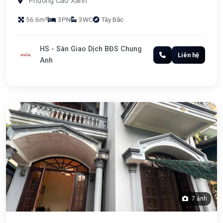
Phường Cao Xanh
56.6m²
3PN
3WC
Tây Bắc
HS - Sàn Giao Dịch BĐS Chung
Liên hệ
Anh
7 ảnh