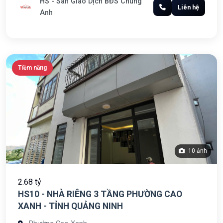
HS - Sàn Giao Dịch BĐS Chung
Liên hệ
Anh
Tiềm năng
10 ảnh
2.68 tỷ
HS10 - NHÀ RIÊNG 3 TẦNG PHƯỜNG CAO
XANH - TỈNH QUẢNG NINH