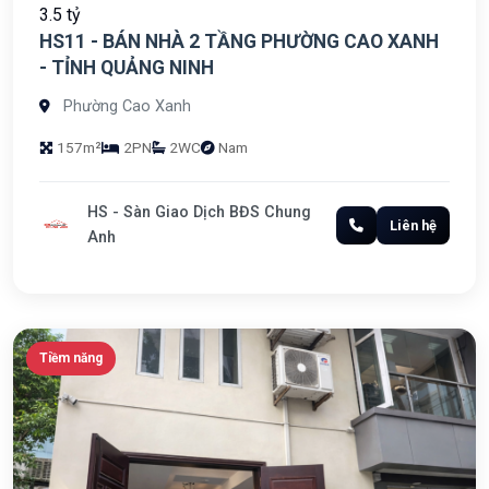
3.5 tỷ
HS11 - BÁN NHÀ 2 TẦNG PHƯỜNG CAO XANH
- TỈNH QUẢNG NINH
Phường Cao Xanh
157m²
2PN
2WC
Nam
HS - Sàn Giao Dịch BĐS Chung
Liên hệ
Anh
Tiềm năng