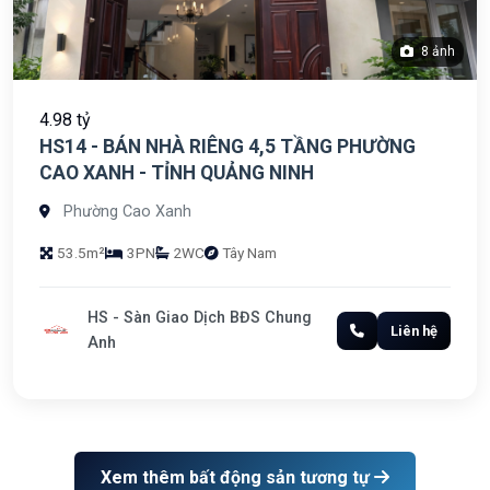
8 ảnh
4.98 tỷ
HS14 - BÁN NHÀ RIÊNG 4,5 TẦNG PHƯỜNG
CAO XANH - TỈNH QUẢNG NINH
Phường Cao Xanh
53.5m²
3PN
2WC
Tây Nam
HS - Sàn Giao Dịch BĐS Chung
Liên hệ
Anh
Xem thêm bất động sản tương tự