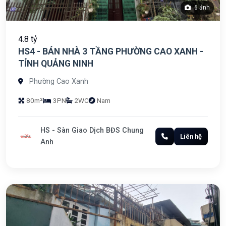
6 ảnh
4.8 tỷ
HS4 - BÁN NHÀ 3 TẦNG PHƯỜNG CAO XANH -
TỈNH QUẢNG NINH
Phường Cao Xanh
80m²
3PN
2WC
Nam
HS - Sàn Giao Dịch BĐS Chung
Liên hệ
Anh