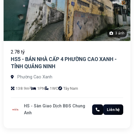
3 ảnh
2.78 tỷ
HS5 - BÁN NHÀ CẤP 4 PHƯỜNG CAO XANH -
TỈNH QUẢNG NINH
Phường Cao Xanh
138.9m²
1PN
1WC
Tây Nam
HS - Sàn Giao Dịch BĐS Chung
Liên hệ
Anh