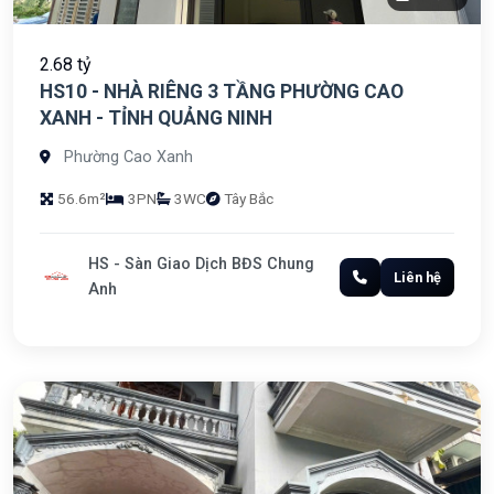
2.68 tỷ
HS10 - NHÀ RIÊNG 3 TẦNG PHƯỜNG CAO
XANH - TỈNH QUẢNG NINH
Phường Cao Xanh
56.6m²
3PN
3WC
Tây Bắc
HS - Sàn Giao Dịch BĐS Chung
Liên hệ
Anh