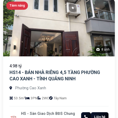
Tiềm năng
8 ảnh
4.98 tỷ
HS14 - BÁN NHÀ RIÊNG 4,5 TẦNG PHƯỜNG
CAO XANH - TỈNH QUẢNG NINH
Phường Cao Xanh
53.5m²
3PN
2WC
Tây Nam
HS - Sàn Giao Dịch BĐS Chung
Liên hệ