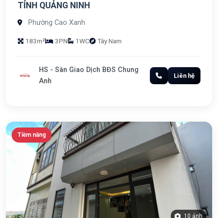
TỈNH QUẢNG NINH
Phường Cao Xanh
183m²
3PN
1WC
Tây Nam
HS - Sàn Giao Dịch BĐS Chung
Liên hệ
Anh
Tiềm năng
10 ảnh