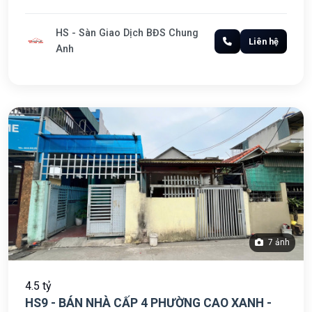
HS - Sàn Giao Dịch BĐS Chung
Liên hệ
Anh
7 ảnh
4.5 tỷ
HS9 - BÁN NHÀ CẤP 4 PHƯỜNG CAO XANH -