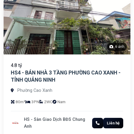
6 ảnh
4.8 tỷ
HS4 - BÁN NHÀ 3 TẦNG PHƯỜNG CAO XANH -
TỈNH QUẢNG NINH
Phường Cao Xanh
80m²
3PN
2WC
Nam
HS - Sàn Giao Dịch BĐS Chung
Liên hệ
Anh