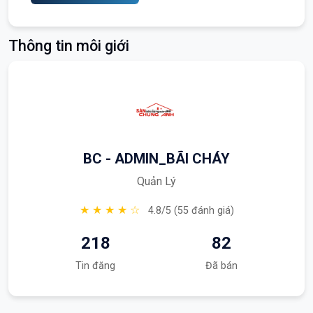
Thông tin môi giới
BC - ADMIN_BÃI CHÁY
Quản Lý
★ ★ ★ ★ ☆
4.8/5 (55 đánh giá)
218
82
Tin đăng
Đã bán