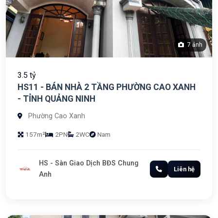
7 ảnh
3.5 tỷ
HS11 - BÁN NHÀ 2 TẦNG PHƯỜNG CAO XANH
- TỈNH QUẢNG NINH
Phường Cao Xanh
157m²
2PN
2WC
Nam
HS - Sàn Giao Dịch BĐS Chung
Liên hệ
Anh