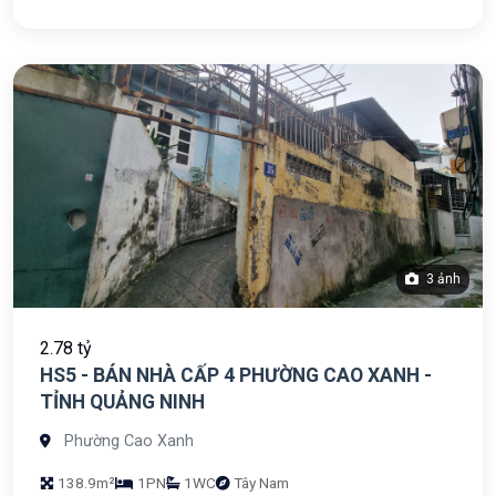
3 ảnh
2.78 tỷ
HS5 - BÁN NHÀ CẤP 4 PHƯỜNG CAO XANH -
TỈNH QUẢNG NINH
Phường Cao Xanh
138.9m²
1PN
1WC
Tây Nam