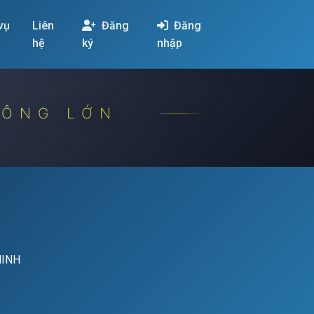
 vụ
Liên
Đăng
Đăng
hệ
ký
nhập
CÔNG LỚN
NINH