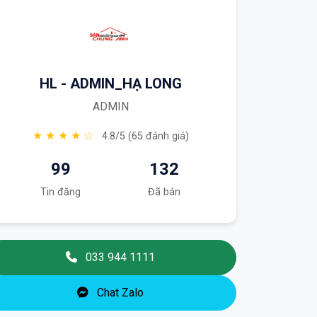
HL - ADMIN_HẠ LONG
ADMIN
★ ★ ★ ★ ☆
4.8/5 (65 đánh giá)
99
132
Tin đăng
Đã bán
033 944 1111
Chat Zalo