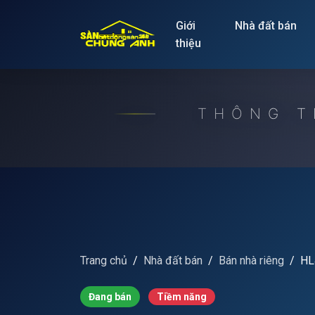
Release to refresh
Giới
Nhà đất bán
thiệu
THÔNG T
Trang chủ
Nhà đất bán
Bán nhà riêng
HL
Đang bán
Tiềm năng