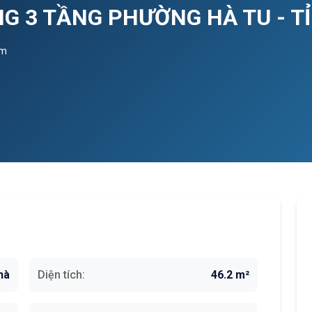
NG 3 TẦNG PHƯỜNG HÀ TU - 
em
hà
Diện tích:
46.2 m²