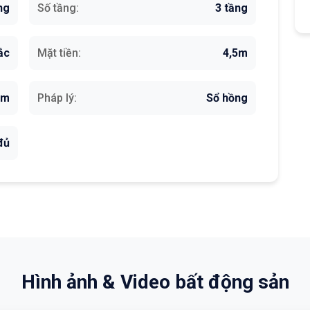
ng
Số tầng:
3 tầng
ắc
Mặt tiền:
4,5m
5m
Pháp lý:
Sổ hồng
đủ
Hình ảnh & Video bất động sản