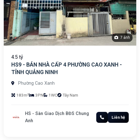
7 ảnh
4.5 tỷ
HS9 - BÁN NHÀ CẤP 4 PHƯỜNG CAO XANH -
TỈNH QUẢNG NINH
Phường Cao Xanh
183m²
3PN
1WC
Tây Nam
HS - Sàn Giao Dịch BĐS Chung
Liên hệ
Anh