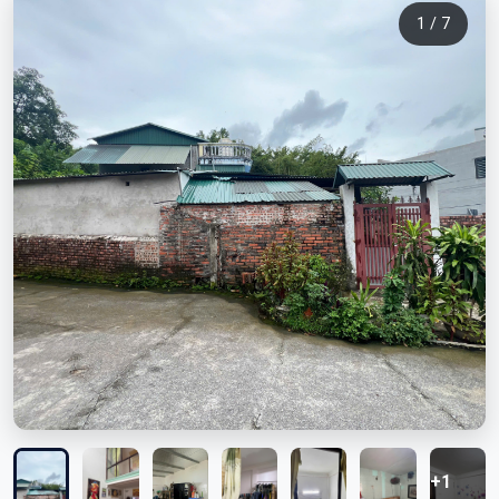
1 / 7
+1