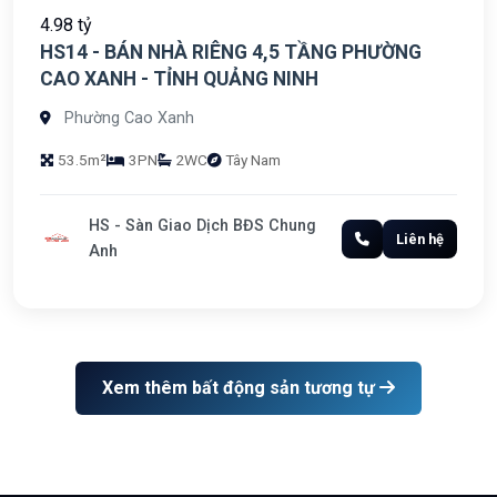
4.98 tỷ
HS14 - BÁN NHÀ RIÊNG 4,5 TẦNG PHƯỜNG
CAO XANH - TỈNH QUẢNG NINH
Phường Cao Xanh
53.5m²
3PN
2WC
Tây Nam
HS - Sàn Giao Dịch BĐS Chung
Liên hệ
Anh
Xem thêm bất động sản tương tự