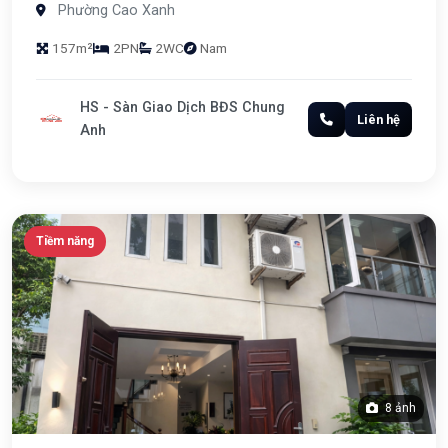
Phường Cao Xanh
157m²
2PN
2WC
Nam
HS - Sàn Giao Dịch BĐS Chung
Liên hệ
Anh
Tiềm năng
8 ảnh