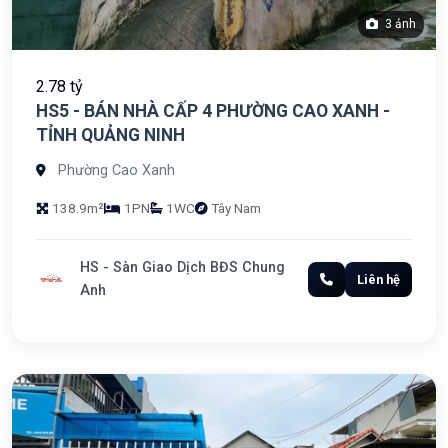
3 ảnh
2.78 tỷ
HS5 - BÁN NHÀ CẤP 4 PHƯỜNG CAO XANH -
TỈNH QUẢNG NINH
Phường Cao Xanh
138.9m²
1PN
1WC
Tây Nam
HS - Sàn Giao Dịch BĐS Chung
Liên hệ
Anh