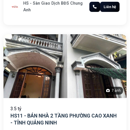
HS - Sàn Giao Dịch BĐS Chung
Liên hệ
Anh
7 ảnh
3.5 tỷ
HS11 - BÁN NHÀ 2 TẦNG PHƯỜNG CAO XANH
- TỈNH QUẢNG NINH