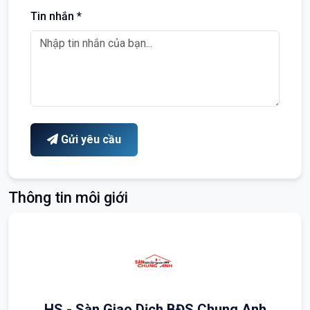
Tin nhắn *
Gửi yêu cầu
Thông tin môi giới
HS - Sàn Giao Dịch BĐS Chung Anh