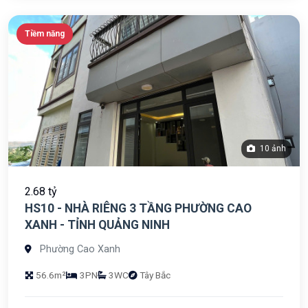
Tiềm năng
10 ảnh
2.68 tỷ
HS10 - NHÀ RIÊNG 3 TẦNG PHƯỜNG CAO
XANH - TỈNH QUẢNG NINH
Phường Cao Xanh
56.6m²
3PN
3WC
Tây Bắc