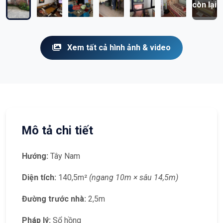
còn lại
Xem tất cả hình ảnh & video
Mô tả chi tiết
Hướng:
Tây Nam
Diện tích:
140,5m²
(ngang 10m × sâu 14,5m)
Đường trước nhà:
2,5m
Pháp lý:
Sổ hồng