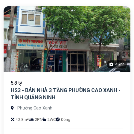
4 ảnh
5.8 tỷ
HS3 - BÁN NHÀ 3 TẦNG PHƯỜNG CAO XANH -
TỈNH QUẢNG NINH
Phường Cao Xanh
42.8m²
2PN
2WC
Đông