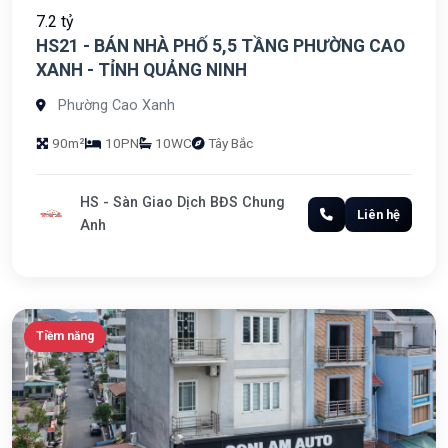
7.2 tỷ
HS21 - BÁN NHÀ PHỐ 5,5 TẦNG PHƯỜNG CAO
XANH - TỈNH QUẢNG NINH
Phường Cao Xanh
90m²
10PN
10WC
Tây Bắc
HS - Sàn Giao Dịch BĐS Chung
Liên hệ
Anh
Tiềm năng