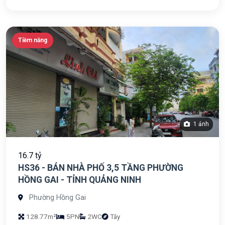
Tiềm năng
1 ảnh
16.7 tỷ
HS36 - BÁN NHÀ PHỐ 3,5 TẦNG PHƯỜNG
HỒNG GAI - TỈNH QUẢNG NINH
Phường Hồng Gai
128.77m²
5PN
2WC
Tây