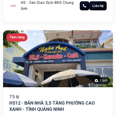
HS - Sàn Giao Dịch BĐS Chung
Liên hệ
Anh
Tiềm năng
7 ảnh
7.5 tỷ
HS12 - BÁN NHÀ 3,5 TẦNG PHƯỜNG CAO
XANH - TỈNH QUẢNG NINH