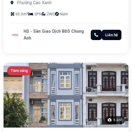
Phường Cao Xanh
93.3m²
2PN
2WC
Nam
HS - Sàn Giao Dịch BĐS Chung
Liên hệ
Anh
Tiềm năng
6 ảnh