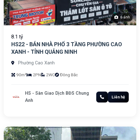
6 ảnh
8.1 tỷ
HS22 - BÁN NHÀ PHỐ 3 TẦNG PHƯỜNG CAO
XANH - TỈNH QUẢNG NINH
Phường Cao Xanh
90m²
2PN
2WC
Đông Bắc
HS - Sàn Giao Dịch BĐS Chung
Liên hệ
Anh