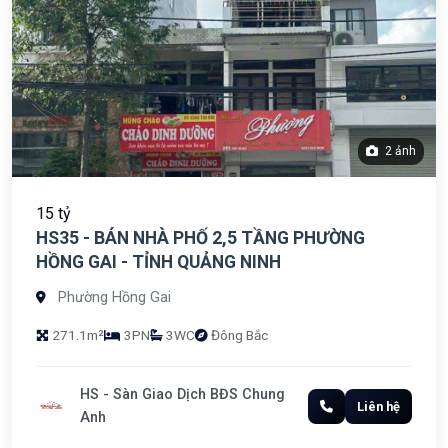
2 ảnh
15 tỷ
HS35 - BÁN NHÀ PHỐ 2,5 TẦNG PHƯỜNG
HỒNG GAI - TỈNH QUẢNG NINH
Phường Hồng Gai
271.1m²
3PN
3WC
Đông Bắc
HS - Sàn Giao Dịch BĐS Chung
Liên hệ
Anh