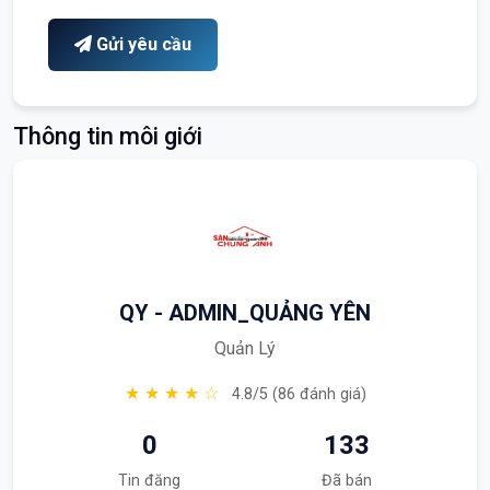
Gửi yêu cầu
Thông tin môi giới
QY - ADMIN_QUẢNG YÊN
Quản Lý
★ ★ ★ ★ ☆
4.8/5 (86 đánh giá)
0
133
Tin đăng
Đã bán