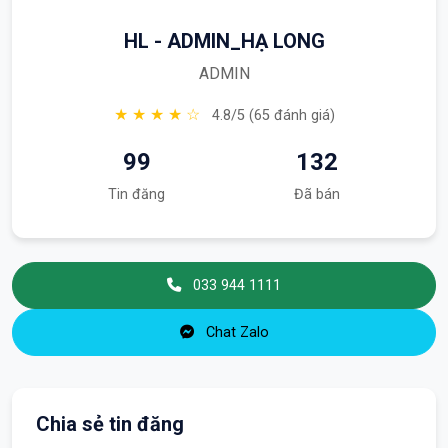
HL - ADMIN_HẠ LONG
ADMIN
★ ★ ★ ★ ☆
4.8/5 (65 đánh giá)
99
132
Tin đăng
Đã bán
033 944 1111
Chat Zalo
Chia sẻ tin đăng