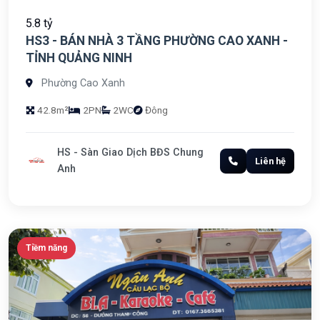
5.8 tỷ
HS3 - BÁN NHÀ 3 TẦNG PHƯỜNG CAO XANH -
TỈNH QUẢNG NINH
Phường Cao Xanh
42.8m²
2PN
2WC
Đông
HS - Sàn Giao Dịch BĐS Chung
Liên hệ
Anh
Tiềm năng