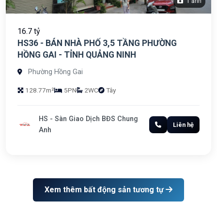
1 ảnh
16.7 tỷ
HS36 - BÁN NHÀ PHỐ 3,5 TẦNG PHƯỜNG
HỒNG GAI - TỈNH QUẢNG NINH
Phường Hồng Gai
128.77m²
5PN
2WC
Tây
HS - Sàn Giao Dịch BĐS Chung
Liên hệ
Anh
Xem thêm bất động sản tương tự