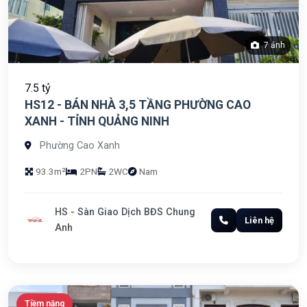
7 ảnh
7.5 tỷ
HS12 - BÁN NHÀ 3,5 TẦNG PHƯỜNG CAO
XANH - TỈNH QUẢNG NINH
Phường Cao Xanh
93.3m²
2PN
2WC
Nam
HS - Sàn Giao Dịch BĐS Chung
Liên hệ
Anh
Tiềm năng