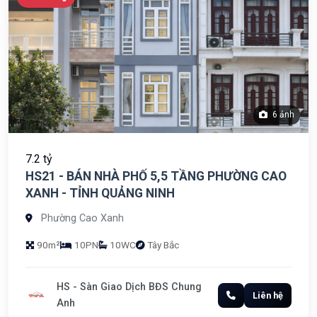
6 ảnh
7.2 tỷ
HS21 - BÁN NHÀ PHỐ 5,5 TẦNG PHƯỜNG CAO
XANH - TỈNH QUẢNG NINH
Phường Cao Xanh
90m²
10PN
10WC
Tây Bắc
HS - Sàn Giao Dịch BĐS Chung
Liên hệ
Anh