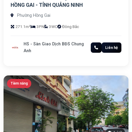
HỒNG GAI - TỈNH QUẢNG NINH
Phường Hồng Gai
271.1m²
3PN
3WC
Đông Bắc
HS - Sàn Giao Dịch BĐS Chung
Liên hệ
Anh
Tiềm năng