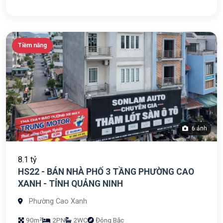
Tiềm năng
6 ảnh
8.1 tỷ
HS22 - BÁN NHÀ PHỐ 3 TẦNG PHƯỜNG CAO
XANH - TỈNH QUẢNG NINH
Phường Cao Xanh
90m²
2PN
2WC
Đông Bắc