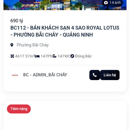
14 ảnh
690 tỷ
BC112 - BÁN KHÁCH SẠN 4 SAO ROYAL LOTUS
- PHƯỜNG BÃI CHÁY - QUẢNG NINH
Phường Bãi Cháy
4617.57m²
147PN
147WC
Đông Bắc
BC - ADMIN_BÃI CHÁY
Liên hệ
Tiềm năng