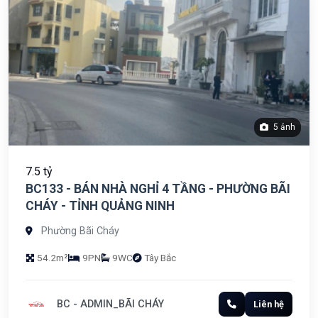
5 ảnh
7.5 tỷ
BC133 - BÁN NHÀ NGHỈ 4 TẦNG - PHƯỜNG BÃI
CHÁY - TỈNH QUẢNG NINH
Phường Bãi Cháy
54.2m²
9PN
9WC
Tây Bắc
BC - ADMIN_BÃI CHÁY
Liên hệ