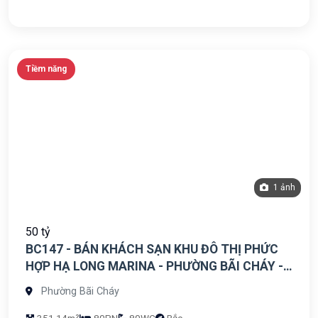
Tiềm năng
1 ảnh
50 tỷ
BC147 - BÁN KHÁCH SẠN KHU ĐÔ THỊ PHỨC
HỢP HẠ LONG MARINA - PHƯỜNG BÃI CHÁY -
TỈNH QUẢNG NINH
Phường Bãi Cháy