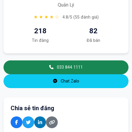
Quản Lý
★ ★ ★ ★ ☆
4.8/5 (55 đánh giá)
218
82
Tin đăng
Đã bán
033 844 1111
Chat Zalo
Chia sẻ tin đăng