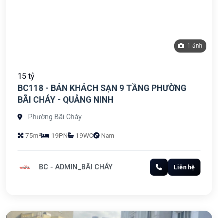
1 ảnh
15 tỷ
BC118 - BÁN KHÁCH SẠN 9 TẦNG PHƯỜNG
BÃI CHÁY - QUẢNG NINH
Phường Bãi Cháy
75m²
19PN
19WC
Nam
BC - ADMIN_BÃI CHÁY
Liên hệ