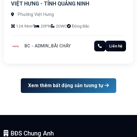
VIỆT HƯNG - TỈNH QUẢNG NINH
Phường Việt Hưng
124.96m²
20PN
20WC
Đông Bắc
BC - ADMIN_BÃI CHÁY
Liên hệ
Xem thêm bất động sản tương tự
BĐS Chung Anh