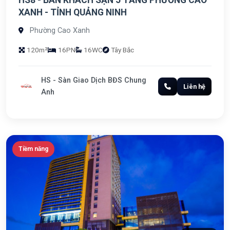
HS8 - BÁN KHÁCH SẠN 5 TẦNG PHƯỜNG CAO
XANH - TỈNH QUẢNG NINH
Phường Cao Xanh
120m²
16PN
16WC
Tây Bắc
HS - Sàn Giao Dịch BĐS Chung
Liên hệ
Anh
Tiềm năng