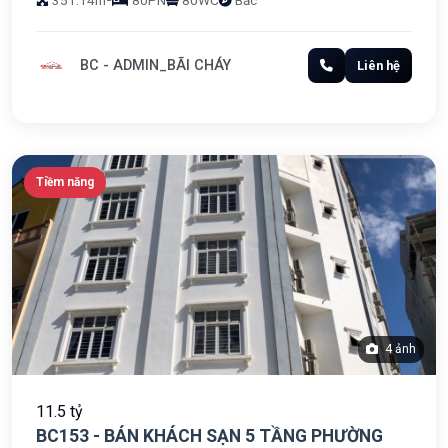
351.14m²
80PN
80WC
Bắc
BC - ADMIN_BÃI CHÁY
Liên hệ
Tiềm năng
4 ảnh
11.5 tỷ
BC153 - BÁN KHÁCH SẠN 5 TẦNG PHƯỜNG