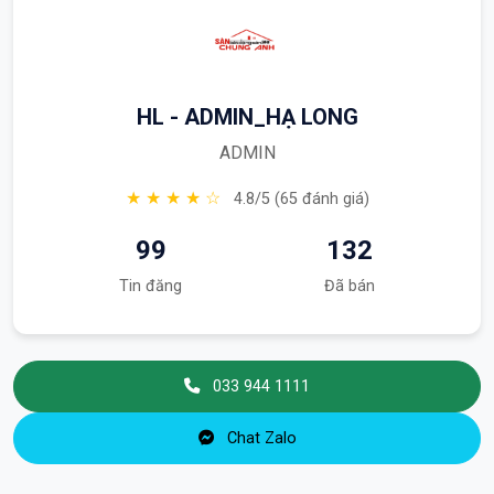
HL - ADMIN_HẠ LONG
ADMIN
★ ★ ★ ★ ☆
4.8/5 (65 đánh giá)
99
132
Tin đăng
Đã bán
033 944 1111
Chat Zalo