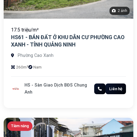
2 ảnh
17.5 triệu/m²
HS61 - BÁN ĐẤT Ở KHU DÂN CƯ PHƯỜNG CAO
XANH - TỈNH QUẢNG NINH
Phường Cao Xanh
260m²
Nam
HS - Sàn Giao Dịch BĐS Chung
Liên hệ
Anh
Tiềm năng