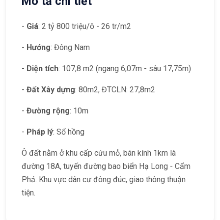
Mô tả chi tiết
-
Giá
: 2 tỷ 800 triệu/ô - 26 tr/m2
-
Hướng
: Đông Nam
-
Diện tích
: 107,8 m2 (ngang 6,07m - sâu 17,75m)
-
Đất Xây dựng
: 80m2, ĐTCLN: 27,8m2
-
Đường rộng
: 10m
-
Pháp lý
: Sổ hồng
Ô đất nằm ở khu cấp cứu mỏ, bán kính 1km là
đường 18A, tuyến đường bao biển Hạ Long - Cẩm
Phả. Khu vực dân cư đông đúc, giao thông thuận
tiện.