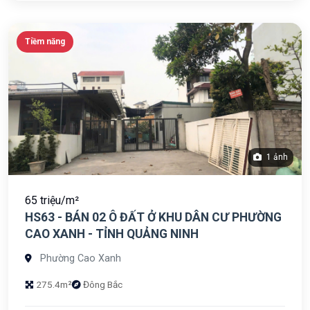
Tiềm năng
1 ảnh
65 triệu/m²
HS63 - BÁN 02 Ô ĐẤT Ở KHU DÂN CƯ PHƯỜNG
CAO XANH - TỈNH QUẢNG NINH
Phường Cao Xanh
275.4m²
Đông Bắc