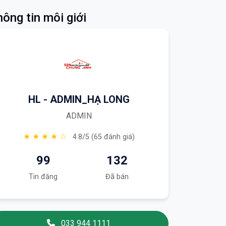
ông tin môi giới
HL - ADMIN_HẠ LONG
ADMIN
★ ★ ★ ★ ☆
4.8/5 (65 đánh giá)
99
132
Tin đăng
Đã bán
033 944 1111