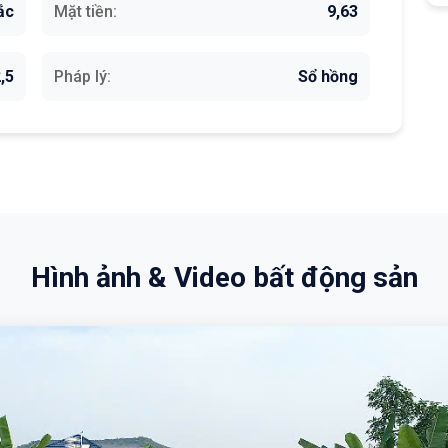
ắc
Mặt tiền:
9,63
,5
Pháp lý:
Sổ hồng
Hình ảnh & Video bất động sản