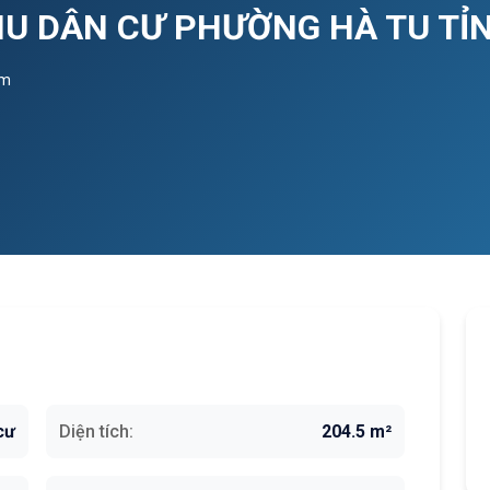
KHU DÂN CƯ PHƯỜNG HÀ TU TỈ
em
cư
Diện tích:
204.5 m²