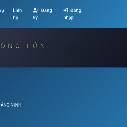
 vụ
Liên
Đăng
Đăng
hệ
ký
nhập
CÔNG LỚN
UẢNG NINH