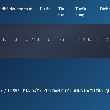
Nhà đất cho thuê
Dự án
Tin
Tuyển
Dịch
tức
dụng
IN NHANH CHO THÀNH 
cư
HL582 - BÁN ĐẤT Ở KHU DÂN CƯ PHƯỜNG HÀ TU TỈNH Q