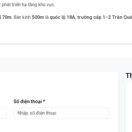
ự phát triển hạ tầng khu vực.
ỉ 70m
. Bán kính
500m
là
quốc lộ 18A
,
trường cấp 1–2 Trần Qu
Th
Số điện thoại *