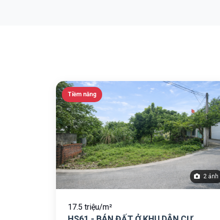
Tiềm năng
2 ảnh
17.5 triệu/m²
HS61 - BÁN ĐẤT Ở KHU DÂN CƯ