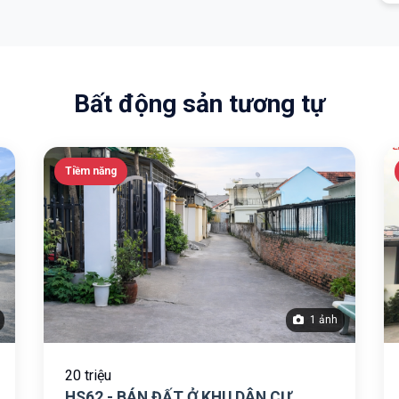
Bất động sản tương tự
Tiềm năng
1 ảnh
20 triệu
HS62 - BÁN ĐẤT Ở KHU DÂN CƯ