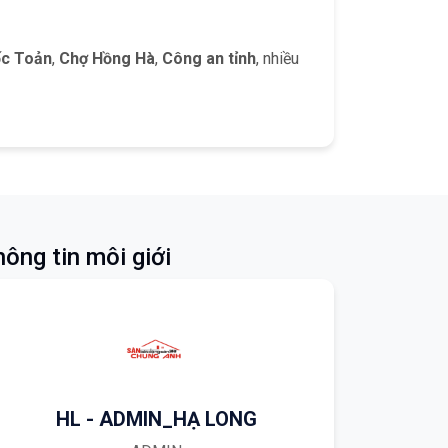
ốc Toản
,
Chợ Hồng Hà
,
Công an tỉnh
, nhiều
ông tin môi giới
HL - ADMIN_HẠ LONG