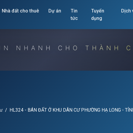
Nhà đất cho thuê
Dự án
Tin
Tuyển
Dịch
tức
dụng
IN NHANH CHO THÀNH 
cư
HL324 - BÁN ĐẤT Ở KHU DÂN CƯ PHƯỜNG HẠ LONG - TỈ