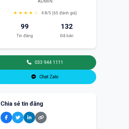
ADMIN
★ ★ ★ ★ ☆
4.8/5 (65 đánh giá)
99
132
Tin đăng
Đã bán
033 944 1111
Chat Zalo
Chia sẻ tin đăng