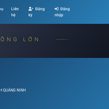
 vụ
Liên
Đăng
Đăng
hệ
ký
nhập
CÔNG LỚN
NH QUẢNG NINH