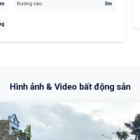
5m
Đường vào:
3m
ng
Hình ảnh & Video bất động sản