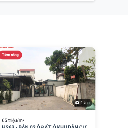
Tiềm năng
1 ảnh
65 triệu/m²
HS63 - BÁN 02 Ô ĐẤT Ở KHU DÂN CƯ