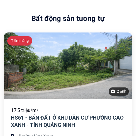
Bất động sản tương tự
Tiềm năng
2 ảnh
17.5 triệu/m²
HS61 - BÁN ĐẤT Ở KHU DÂN CƯ PHƯỜNG CAO
XANH - TỈNH QUẢNG NINH
Phường Cao Xanh