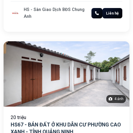
HS - Sàn Giao Dịch BĐS Chung
Liên hệ
Anh
4 ảnh
20 triệu
HS67 - BÁN ĐẤT Ở KHU DÂN CƯ PHƯỜNG CAO
XANH - TỈNH QUẢNG NINH