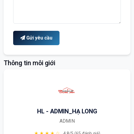
Gửi yêu cầu
Thông tin môi giới
HL - ADMIN_HẠ LONG
ADMIN
★ ★ ★ ★ ☆
4.8/5 (65 đánh giá)