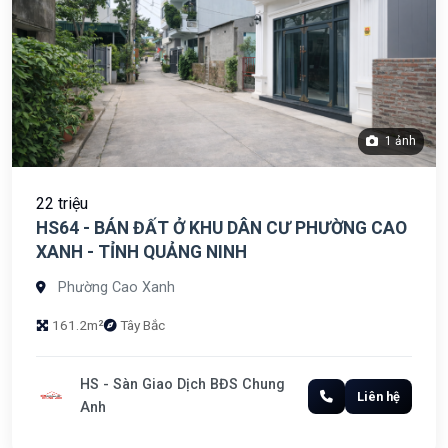
1 ảnh
22 triệu
HS64 - BÁN ĐẤT Ở KHU DÂN CƯ PHƯỜNG CAO
XANH - TỈNH QUẢNG NINH
Phường Cao Xanh
161.2m²
Tây Bắc
HS - Sàn Giao Dịch BĐS Chung
Liên hệ
Anh