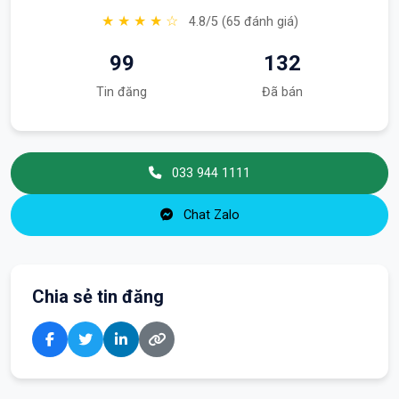
★ ★ ★ ★ ☆
4.8/5 (65 đánh giá)
99
132
Tin đăng
Đã bán
033 944 1111
Chat Zalo
Chia sẻ tin đăng