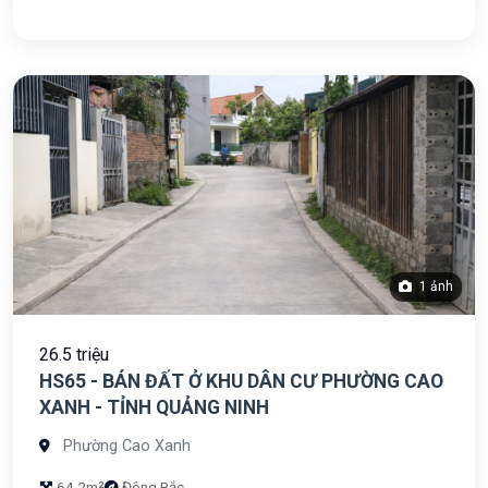
1 ảnh
26.5 triệu
HS65 - BÁN ĐẤT Ở KHU DÂN CƯ PHƯỜNG CAO
XANH - TỈNH QUẢNG NINH
Phường Cao Xanh
64.2m²
Đông Bắc