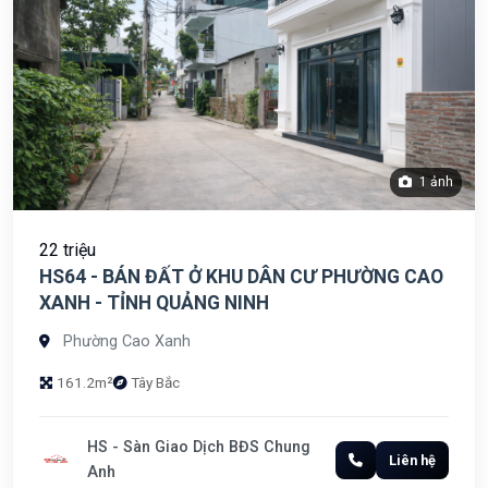
1 ảnh
22 triệu
HS64 - BÁN ĐẤT Ở KHU DÂN CƯ PHƯỜNG CAO
XANH - TỈNH QUẢNG NINH
Phường Cao Xanh
161.2m²
Tây Bắc
HS - Sàn Giao Dịch BĐS Chung
Liên hệ
Anh