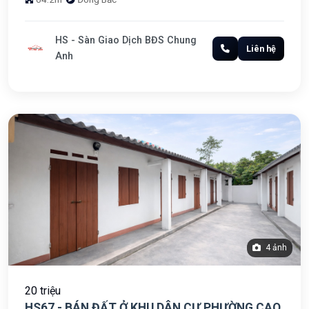
HS - Sàn Giao Dịch BĐS Chung
Liên hệ
Anh
4 ảnh
20 triệu
HS67 - BÁN ĐẤT Ở KHU DÂN CƯ PHƯỜNG CAO