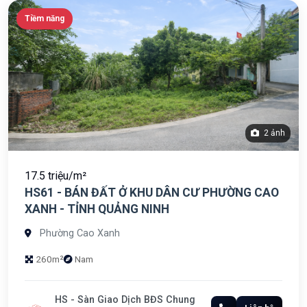
Tiềm năng
2 ảnh
17.5 triệu/m²
HS61 - BÁN ĐẤT Ở KHU DÂN CƯ PHƯỜNG CAO
XANH - TỈNH QUẢNG NINH
Phường Cao Xanh
260m²
Nam
HS - Sàn Giao Dịch BĐS Chung