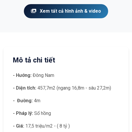
Xem tất cả hình ảnh & video
Mô tả chi tiết
- Hướng:
Đông Nam
- Diện tích:
457,7m2 (ngang 16,8m - sâu 27,2m)
- Đường:
4m
- Pháp lý:
Sổ hồng
- Giá:
17,5 triệu/m2 - ( 8 tỷ )