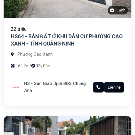
1 ảnh
22 triệu
HS64 - BÁN ĐẤT Ở KHU DÂN CƯ PHƯỜNG CAO
XANH - TỈNH QUẢNG NINH
Phường Cao Xanh
161.2m²
Tây Bắc
HS - Sàn Giao Dịch BĐS Chung
Liên hệ
Anh