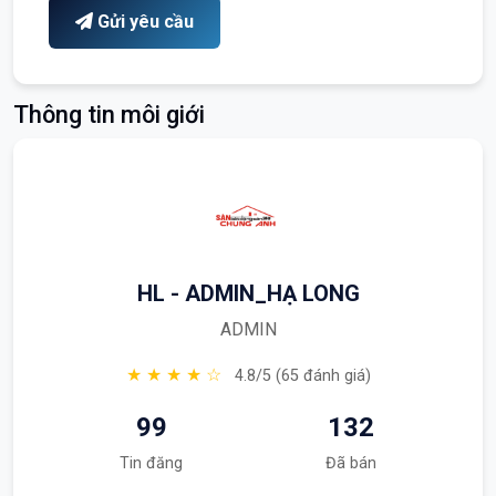
Gửi yêu cầu
Thông tin môi giới
HL - ADMIN_HẠ LONG
ADMIN
★ ★ ★ ★ ☆
4.8/5 (65 đánh giá)
99
132
Tin đăng
Đã bán