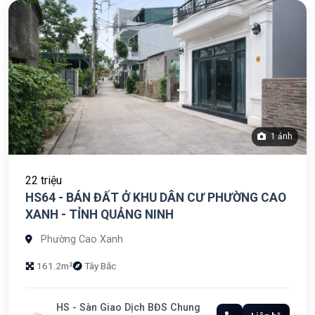
1 ảnh
22 triệu
HS64 - BÁN ĐẤT Ở KHU DÂN CƯ PHƯỜNG CAO
XANH - TỈNH QUẢNG NINH
Phường Cao Xanh
161.2m²
Tây Bắc
HS - Sàn Giao Dịch BĐS Chung