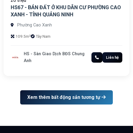
20 triệu
HS67 - BÁN ĐẤT Ở KHU DÂN CƯ PHƯỜNG CAO
XANH - TỈNH QUẢNG NINH
Phường Cao Xanh
109.5m²
Tây Nam
HS - Sàn Giao Dịch BĐS Chung
Liên hệ
Anh
Xem thêm bất động sản tương tự