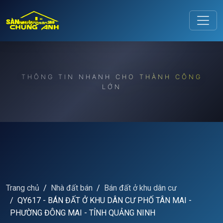
Release to refresh
THÔNG TIN NHANH CHO THÀNH CÔNG
LỚN
Trang chủ
Nhà đất bán
Bán đất ở khu dân cư
QY617 - BÁN ĐẤT Ở KHU DÂN CƯ PHỐ TÂN MAI -
PHƯỜNG ĐÔNG MAI - TỈNH QUẢNG NINH