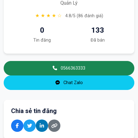
Quản Lý
★ ★ ★ ★ ☆
4.8/5 (86 đánh giá)
0
133
Tin đăng
Đã bán
0566363333
Chat Zalo
Chia sẻ tin đăng