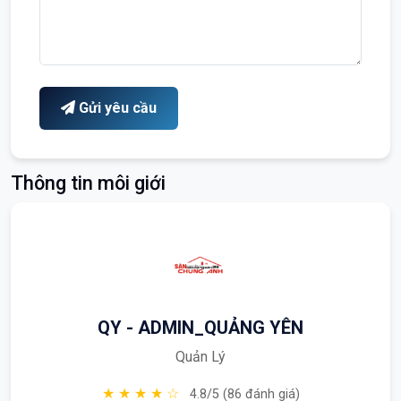
Gửi yêu cầu
Thông tin môi giới
QY - ADMIN_QUẢNG YÊN
Quản Lý
★ ★ ★ ★ ☆
4.8/5 (86 đánh giá)