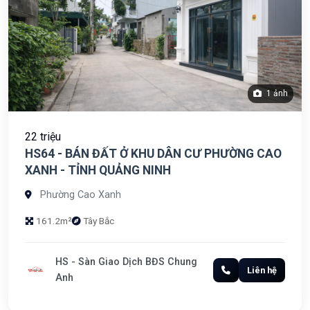
1 ảnh
22 triệu
HS64 - BÁN ĐẤT Ở KHU DÂN CƯ PHƯỜNG CAO
XANH - TỈNH QUẢNG NINH
Phường Cao Xanh
161.2m²
Tây Bắc
HS - Sàn Giao Dịch BĐS Chung
Liên hệ
Anh