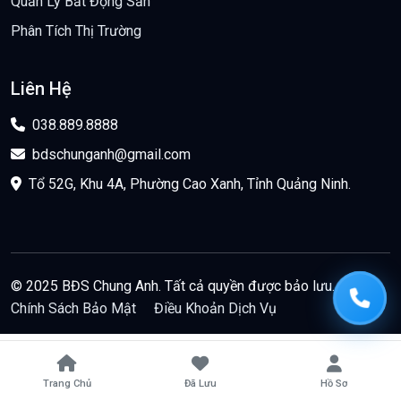
Quản Lý Bất Động Sản
Phân Tích Thị Trường
Liên Hệ
038.889.8888
bdschunganh@gmail.com
Tổ 52G, Khu 4A, Phường Cao Xanh, Tỉnh Quảng Ninh.
© 2025 BĐS Chung Anh. Tất cả quyền được bảo lưu.
Chính Sách Bảo Mật
Điều Khoản Dịch Vụ
Trang Chủ
Đã Lưu
Hồ Sơ