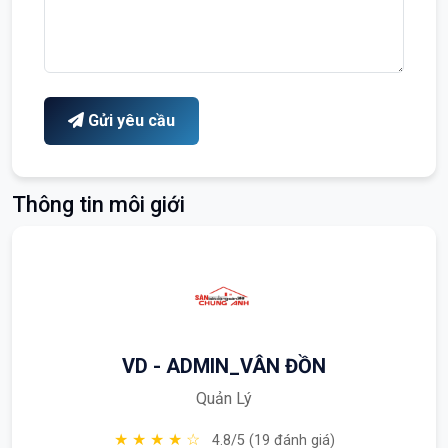
Gửi yêu cầu
Thông tin môi giới
VD - ADMIN_VÂN ĐỒN
Quản Lý
★ ★ ★ ★ ☆
4.8/5 (19 đánh giá)