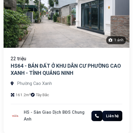
1 ảnh
22 triệu
HS64 - BÁN ĐẤT Ở KHU DÂN CƯ PHƯỜNG CAO
XANH - TỈNH QUẢNG NINH
Phường Cao Xanh
161.2m²
Tây Bắc
HS - Sàn Giao Dịch BĐS Chung
Liên hệ
Anh