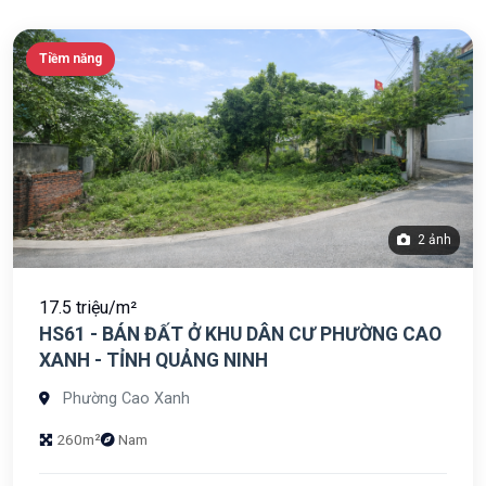
Tiềm năng
2 ảnh
17.5 triệu/m²
HS61 - BÁN ĐẤT Ở KHU DÂN CƯ PHƯỜNG CAO
XANH - TỈNH QUẢNG NINH
Phường Cao Xanh
260m²
Nam