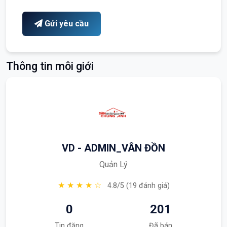
Gửi yêu cầu
Thông tin môi giới
VD - ADMIN_VÂN ĐỒN
Quản Lý
★ ★ ★ ★ ☆
4.8/5 (19 đánh giá)
0
201
Tin đăng
Đã bán