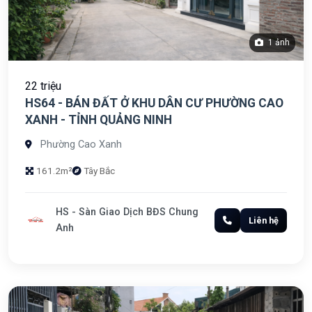
1 ảnh
22 triệu
HS64 - BÁN ĐẤT Ở KHU DÂN CƯ PHƯỜNG CAO
XANH - TỈNH QUẢNG NINH
Phường Cao Xanh
161.2m²
Tây Bắc
HS - Sàn Giao Dịch BĐS Chung
Liên hệ
Anh