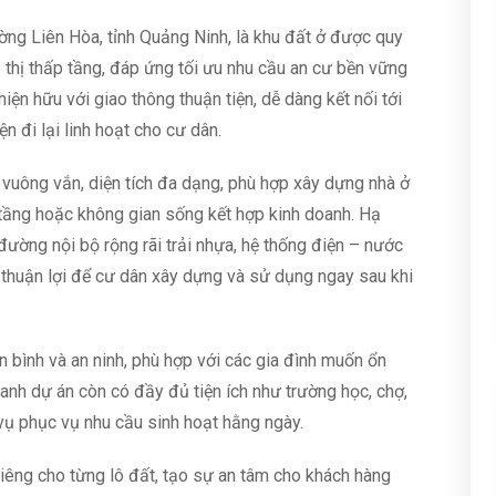
ờng Liên Hòa, tỉnh Quảng Ninh, là khu đất ở được quy
 thị thấp tầng, đáp ứng tối ưu nhu cầu an cư bền vững
hiện hữu với giao thông thuận tiện, dễ dàng kết nối tới
n đi lại linh hoạt cho cư dân.
 vuông vắn, diện tích đa dạng, phù hợp xây dựng nhà ở
 tầng hoặc không gian sống kết hợp kinh doanh. Hạ
ường nội bộ rộng rãi trải nhựa, hệ thống điện – nước
n thuận lợi để cư dân xây dựng và sử dụng ngay sau khi
 bình và an ninh, phù hợp với các gia đình muốn ổn
anh dự án còn có đầy đủ tiện ích như trường học, chợ,
 vụ phục vụ nhu cầu sinh hoạt hằng ngày.
iêng cho từng lô đất, tạo sự an tâm cho khách hàng