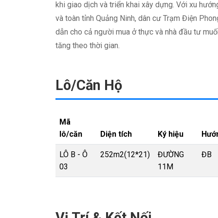
khi giao dịch và triển khai xây dựng. Với xu hướ
và toàn tỉnh Quảng Ninh, dân cư Trạm Điện Phon
dẫn cho cả người mua ở thực và nhà đầu tư muốn 
tăng theo thời gian.
Lô/Căn Hộ
Mã
lô/căn
Diện tích
Ký hiệu
Hướ
LÔ B - Ô
252m2(12*21)
ĐƯỜNG
ĐB
03
11M
Vị Trí & Kết Nối