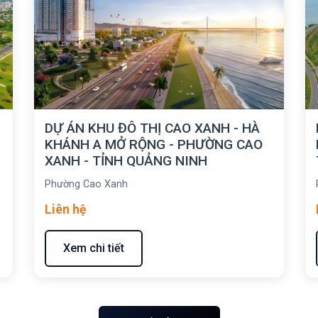
DỰ ÁN KHU ĐÔ THỊ CAO XANH - HÀ
KHÁNH A MỞ RỘNG - PHƯỜNG CAO
XANH - TỈNH QUẢNG NINH
Phường Cao Xanh
Liên hệ
Xem chi tiết