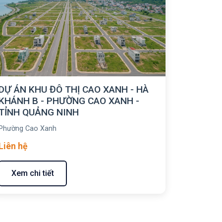
DỰ ÁN KHU ĐÔ THỊ CAO XANH - HÀ
KHÁNH B - PHƯỜNG CAO XANH -
TỈNH QUẢNG NINH
Phường Cao Xanh
Liên hệ
Xem chi tiết