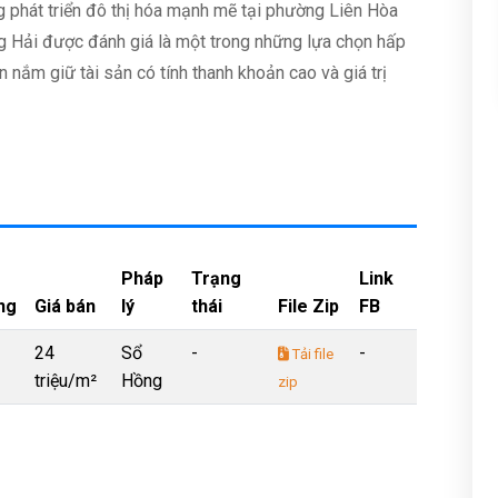
ng phát triển đô thị hóa mạnh mẽ tại phường Liên Hòa
g Hải được đánh giá là một trong những lựa chọn hấp
nắm giữ tài sản có tính thanh khoản cao và giá trị
Pháp
Trạng
Link
ng
Giá bán
lý
thái
File Zip
FB
24
Sổ
-
-
Tải file
triệu/m²
Hồng
zip