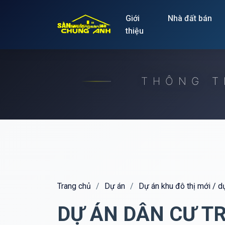
Release to refresh
Giới
Nhà đất bán
thiệu
THÔNG T
Trang chủ
/
Dự án
/
Dự án khu đô thị mới / 
DỰ ÁN DÂN CƯ T