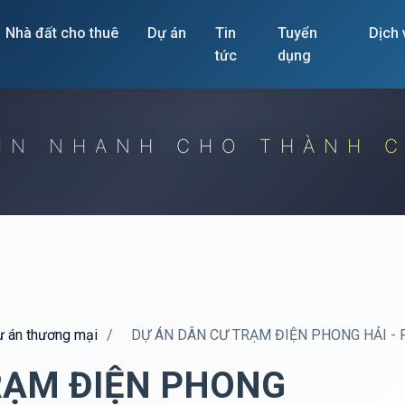
Nhà đất cho thuê
Dự án
Tin
Tuyển
Dịch
tức
dụng
IN NHANH CHO THÀNH 
dự án thương mại
/
DỰ ÁN DÂN CƯ TRẠM ĐIỆN PHONG HẢI - 
RẠM ĐIỆN PHONG