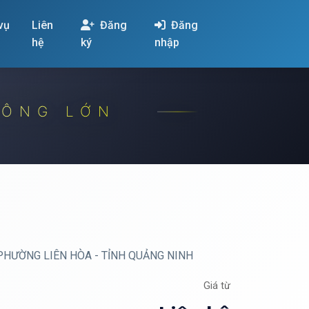
 vụ
Liên
Đăng
Đăng
hệ
ký
nhập
CÔNG LỚN
PHƯỜNG LIÊN HÒA - TỈNH QUẢNG NINH
Giá từ